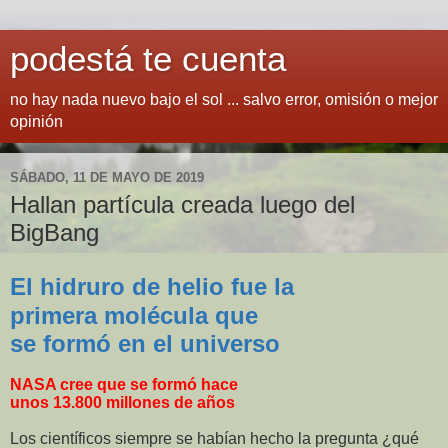
podestá te cuenta
no hay nada nuevo bajo el sol ... salvo error, omisión o mejor
opinión
SÁBADO, 11 DE MAYO DE 2019
Hallan partícula creada luego del
BigBang
El hidruro de helio fue la
primera molécula que
se formó en el universo
NASA cree que se formó hace
unos 13.800 millones de años
Los científicos siempre se habían hecho la pregunta ¿qué