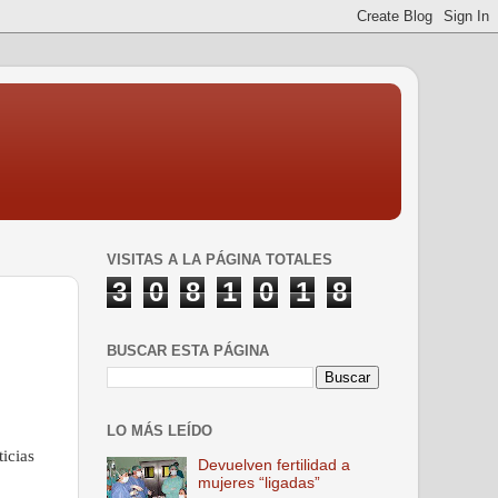
VISITAS A LA PÁGINA TOTALES
3
0
8
1
0
1
8
BUSCAR ESTA PÁGINA
LO MÁS LEÍDO
ticias
Devuelven fertilidad a
mujeres “ligadas”