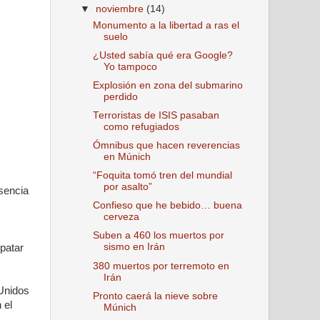
▼
noviembre
(14)
Monumento a la libertad a ras el
suelo
¿Usted sabía qué era Google?
Yo tampoco
Explosión en zona del submarino
perdido
Terroristas de ISIS pasaban
como refugiados
Ómnibus que hacen reverencias
en Múnich
“Foquita tomó tren del mundial
por asalto”
usencia
Confieso que he bebido… buena
cerveza
Suben a 460 los muertos por
sismo en Irán
patar
380 muertos por terremoto en
Irán
 Unidos
Pronto caerá la nieve sobre
 el
Múnich