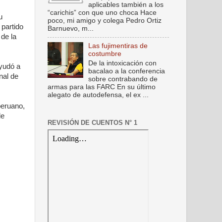
aplicables también a los
“carichis” con que uno choca Hace
u
poco, mi amigo y colega Pedro Ortiz
 partido
Barnuevo, m...
de la
Las fujimentiras de
costumbre
De la intoxicación con
ayudó a
bacalao a la conferencia
nal de
sobre contrabando de
armas para las FARC En su último
alegato de autodefensa, el ex ...
peruano,
de
REVISIÓN DE CUENTOS N° 1