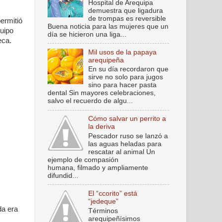
Hospital de Arequipa
demuestra que ligadura
de trompas es reversible
ermitió
Buena noticia para las mujeres que un
quipo
día se hicieron una liga...
eca.
Mil usos de la papaya
arequipeña
En su día recordaron que
sirve no solo para jugos
sino para hacer pasta
dental Sin mayores celebraciones,
salvo el recuerdo de algu...
Cómo salvar un perrito a
la deriva
Pescador ruso se lanzó a
las aguas heladas para
rescatar al animal Un
ejemplo de compasión
humana, filmado y ampliamente
difundid...
El “ccorito” está
“jedeque”
da era
Términos
arequipeñísimos