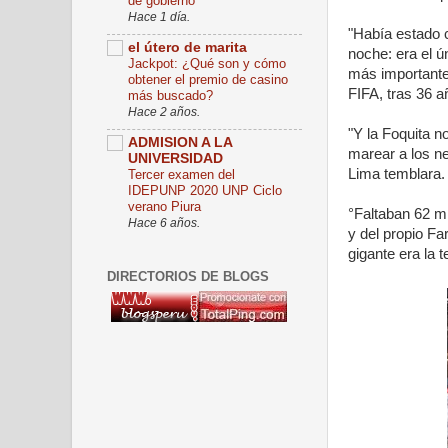
de gobierno
Hace 1 día.
"Había estado c
el útero de marita
noche: era el ú
Jackpot: ¿Qué son y cómo
más importante
obtener el premio de casino
FIFA, tras 36 añ
más buscado?
Hace 2 años.
"Y la Foquita n
ADMISION A LA
marear a los ne
UNIVERSIDAD
Lima temblara
Tercer examen del
IDEPUNP 2020 UNP Ciclo
verano Piura
°Faltaban 62 mi
Hace 6 años.
y del propio Fa
gigante era la 
DIRECTORIOS DE BLOGS