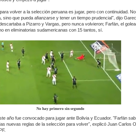
a para volver a la selección peruana es jugar, pero con continuidad. No
 sino que pueda afianzarse y tener un tiempo prudencial", dijo Gare
descartaba a Pizarro y Vargas, pero nunca volvieron; Farfán, el gole
no en eliminatorias sudamericanas con 15 tantos, sí.
No hay primero sin segundo
ste año fue convocado para jugar ante Bolivia y Ecuador. "Farfán sab
las nuevas reglas de la selección para volver", explicó Juan Carlos O
PF.