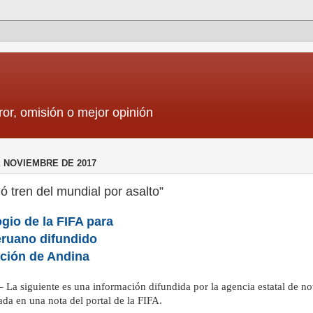
ror, omisión o mejor opinión
E NOVIEMBRE DE 2017
ó tren del mundial por asalto”
ogio de la FIFA para
eruano difundido
ación de Andina
– La siguiente es una información difundida por la agencia estatal de no
ada en una nota del portal de la FIFA.