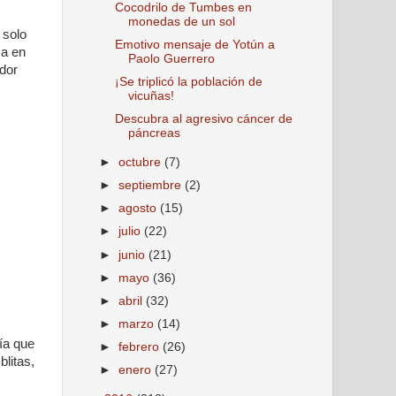
Cocodrilo de Tumbes en
monedas de un sol
 solo
Emotivo mensaje de Yotún a
ca en
Paolo Guerrero
ador
¡Se triplicó la población de
vicuñas!
Descubra al agresivo cáncer de
páncreas
►
octubre
(7)
►
septiembre
(2)
►
agosto
(15)
►
julio
(22)
►
junio
(21)
►
mayo
(36)
►
abril
(32)
►
marzo
(14)
ía que
►
febrero
(26)
blitas,
►
enero
(27)