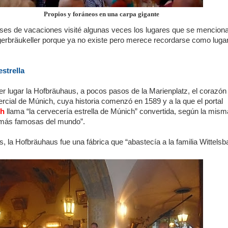
Propios y foráneos en una carpa gigante
es de vacaciones visité algunas veces los lugares que se menciona
gerbräukeller porque ya no existe pero merece recordarse como luga
estrella
r lugar la Hofbräuhaus, a pocos pasos de la Marienplatz, el corazón
ercial de Múnich, cuya historia comenzó en 1589 y a la que el portal
ch
llama “la cervecería estrella de Múnich” convertida, según la mism
 más famosas del mundo”.
, la Hofbräuhaus fue una fábrica que “abastecía a la familia Wittelsb