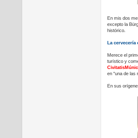
En mis dos mes
excepto la Bür
histórico.
La cervecería 
Merece el prime
turístico y com
CivitatisMúni
en “una de las
En sus orígenes