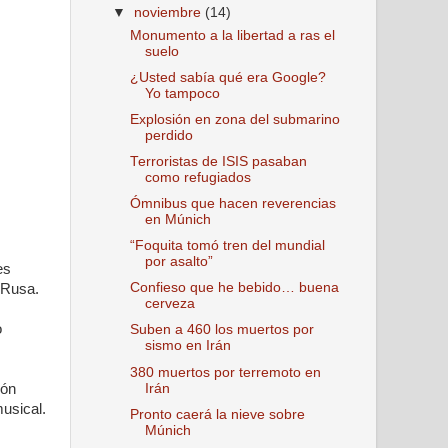
▼
noviembre
(14)
Monumento a la libertad a ras el
suelo
¿Usted sabía qué era Google?
Yo tampoco
Explosión en zona del submarino
perdido
Terroristas de ISIS pasaban
como refugiados
Ómnibus que hacen reverencias
en Múnich
“Foquita tomó tren del mundial
por asalto”
es
Confieso que he bebido… buena
 Rusa.
cerveza
o
Suben a 460 los muertos por
sismo en Irán
380 muertos por terremoto en
Irán
lón
musical.
Pronto caerá la nieve sobre
Múnich