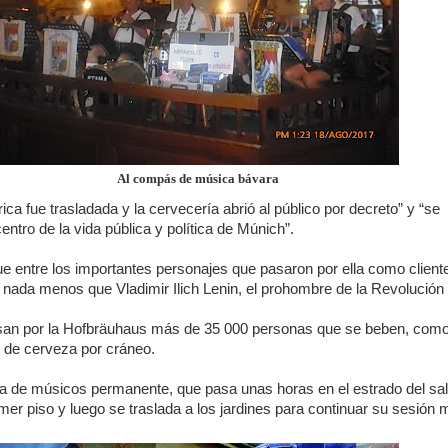
Al compás de música bávara
rica fue trasladada y la cervecería abrió al público por decreto” y “se
centro de la vida pública y política de Múnich”.
que entre los importantes personajes que pasaron por ella como client
 nada menos que Vladimir Ilich Lenin, el prohombre de la Revolución
san por la Hofbräuhaus más de 35 000 personas que se beben, com
o de cerveza por cráneo.
a de músicos permanente, que pasa unas horas en el estrado del sa
rimer piso y luego se traslada a los jardines para continuar su sesión 