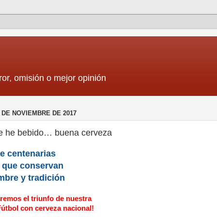
ror, omisión o mejor opinión
 DE NOVIEMBRE DE 2017
e he bebido… buena cerveza
e centenarias
s que conservan
mbre y tradición
remos el triunfo de nuestra
Fútbol con cerveza nacional!