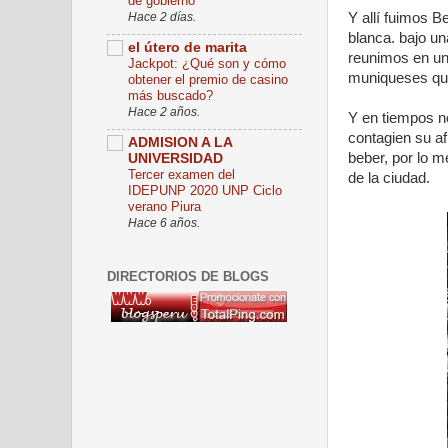
de gobierno
Hace 2 días.
Y allí fuimos 
blanca. bajo un
el útero de marita
reunimos en un
Jackpot: ¿Qué son y cómo
muniqueses que
obtener el premio de casino
más buscado?
Hace 2 años.
Y en tiempos n
contagien su af
ADMISION A LA
beber, por lo 
UNIVERSIDAD
Tercer examen del
de la ciudad.
IDEPUNP 2020 UNP Ciclo
verano Piura
Hace 6 años.
DIRECTORIOS DE BLOGS