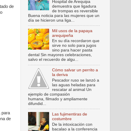
Hospital de Arequipa
demuestra que ligadura
stado de
de trompas es reversible
 o
Buena noticia para las mujeres que un
día se hicieron una liga...
Mil usos de la papaya
arequipeña
En su día recordaron que
sirve no solo para jugos
sino para hacer pasta
dental Sin mayores celebraciones,
salvo el recuerdo de algu...
Cómo salvar un perrito a
la deriva
Pescador ruso se lanzó a
las aguas heladas para
rescatar al animal Un
ejemplo de compasión
humana, filmado y ampliamente
difundid...
a para
Las fujimentiras de
ena de
costumbre
De la intoxicación con
bacalao a la conferencia