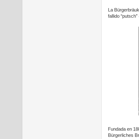
La Bürgerbräuke
fallido “putsch”
Fundada en 188
Bürgerliches B