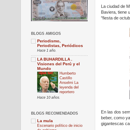
La ciudad de Mú
Baviera, tiene 
“fiesta de octu
BLOGS AMIGOS
Periodismo,
Periodistas, Periódicos
Hace 1 año.
LA BUHARDILLA .
Visiones del Perú y el
Mundo
Humberto
Castillo
Anselmi La
leyenda del
reportero
Hace 10 años.
En las dos sema
BLOGS RECOMENDADOS
beber, como ya 
La mula
gigantescas car
Escenario político de inicio