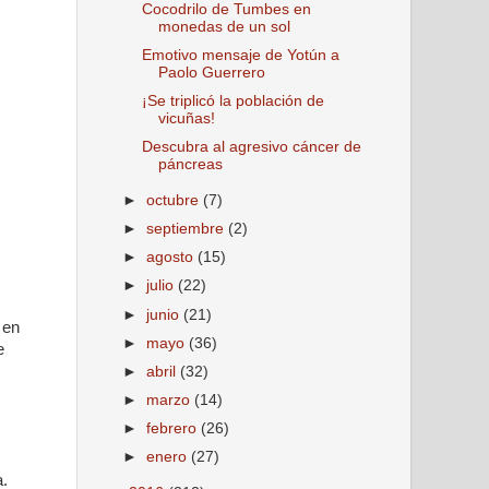
Cocodrilo de Tumbes en
monedas de un sol
Emotivo mensaje de Yotún a
Paolo Guerrero
¡Se triplicó la población de
vicuñas!
Descubra al agresivo cáncer de
páncreas
►
octubre
(7)
►
septiembre
(2)
►
agosto
(15)
►
julio
(22)
►
junio
(21)
 en
►
mayo
(36)
e
►
abril
(32)
►
marzo
(14)
►
febrero
(26)
►
enero
(27)
a.