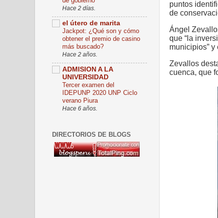
de gobierno
puntos identi
Hace 2 días.
de conservació
el útero de marita
Ángel Zevallo
Jackpot: ¿Qué son y cómo
que “la inver
obtener el premio de casino
más buscado?
municipios” y o
Hace 2 años.
Zevallos dest
ADMISION A LA
cuenca, que f
UNIVERSIDAD
Tercer examen del
IDEPUNP 2020 UNP Ciclo
verano Piura
Hace 6 años.
DIRECTORIOS DE BLOGS