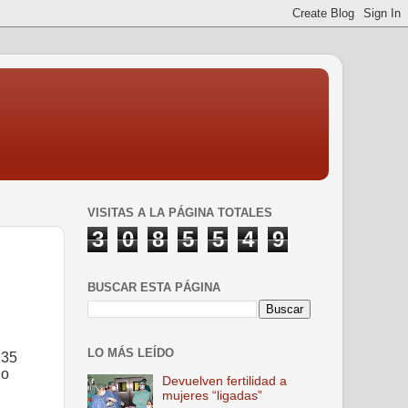
VISITAS A LA PÁGINA TOTALES
3
0
8
5
5
4
9
BUSCAR ESTA PÁGINA
LO MÁS LEÍDO
 35
do
Devuelven fertilidad a
mujeres “ligadas”