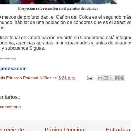
Proyectan reforestación en el paraíso del cóndor
 metros de profundidad, el Cañón del Colca es el segundo má
mundo, hábitat de una población de cóndores que es el atractiv
as.
tisectorial de Coordinación reunido en Condoroma está integra
todema, agencias agrarias, municipalidades y juntas de usuario
, y subcuenca Siguas.
casparadise.com)
áprensa.com
uis Eduardo Podestá Núñez
en
6:31 p.m.
ntarios.:
 comentario
s reciente
Página Principal
Entrada a