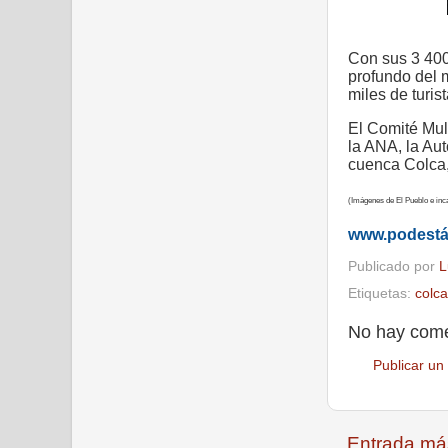
Con sus 3 400
profundo del 
miles de turist
El Comité Mul
la ANA, la Au
cuenca Colca
(Imágenes de El Pueblo e in
www.podest
Publicado por
L
Etiquetas:
colca
No hay come
Publicar un
Entrada má