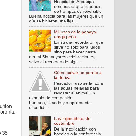
Hospital de Arequipa
demuestra que ligadura
de trompas es reversible
Buena noticia para las mujeres que un
día se hicieron una liga...
Mil usos de la papaya
arequipeña
En su día recordaron que
sirve no solo para jugos
sino para hacer pasta
dental Sin mayores celebraciones,
salvo el recuerdo de algu...
Cómo salvar un perrito a
la deriva
Pescador ruso se lanzó a
las aguas heladas para
rescatar al animal Un
ejemplo de compasión
humana, filmado y ampliamente
eunión
difundid...
doroma,
Las fujimentiras de
costumbre
De la intoxicación con
ó 35
bacalao a la conferencia