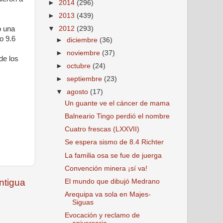
►
2014
(296)
►
2013
(439)
o una
▼
2012
(293)
o 9.6
►
diciembre
(36)
►
noviembre
(37)
de los
►
octubre
(24)
►
septiembre
(23)
▼
agosto
(17)
Un guante ve el cáncer de mama
Balneario Tingo perdió el nombre
Cuatro frescas (LXXVII)
Se espera sismo de 8.4 Richter
La familia osa se fue de juerga
Convención minera ¡sí va!
ntigua
El mundo que dibujó Medrano
Arequipa va sola en Majes-
Siguas
Evocación y reclamo de