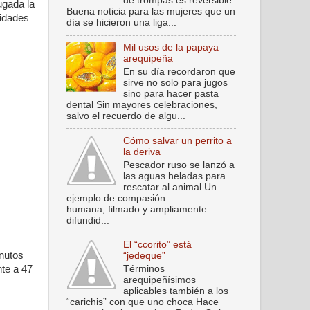
de trompas es reversible
ugada la
Buena noticia para las mujeres que un
ridades
día se hicieron una liga...
Mil usos de la papaya
arequipeña
En su día recordaron que
sirve no solo para jugos
sino para hacer pasta
dental Sin mayores celebraciones,
salvo el recuerdo de algu...
Cómo salvar un perrito a
la deriva
Pescador ruso se lanzó a
las aguas heladas para
rescatar al animal Un
ejemplo de compasión
humana, filmado y ampliamente
difundid...
El “ccorito” está
inutos
“jedeque”
nte a 47
Términos
arequipeñísimos
aplicables también a los
“carichis” con que uno choca Hace