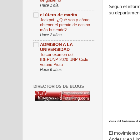
de gobierno
Hace 1 día.
Según el inform
su departamento
el útero de marita
Jackpot: ¿Qué son y cómo
obtener el premio de casino
más buscado?
Hace 2 años.
ADMISION A LA
UNIVERSIDAD
Tercer examen del
IDEPUNP 2020 UNP Ciclo
verano Piura
Hace 6 años.
DIRECTORIOS DE BLOGS
Zona del fenómeno al 
El movimiento s
Andes y en Lima