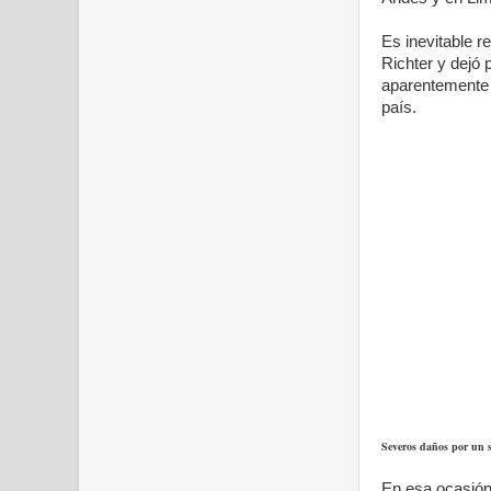
Es inevitable r
Richter y dejó
aparentemente 
país.
Severos daños por un s
En esa ocasión,