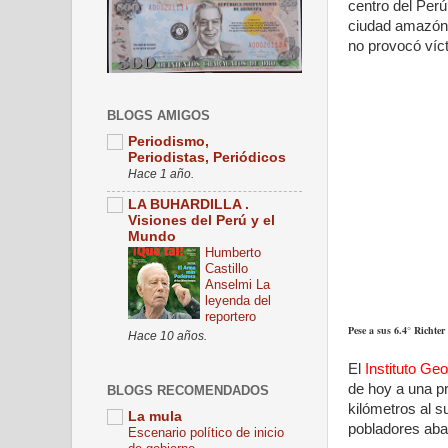
centro del Perú
ciudad amazón
no provocó víc
BLOGS AMIGOS
Periodismo,
Periodistas, Periódicos
Hace 1 año.
LA BUHARDILLA .
Visiones del Perú y el
Mundo
Humberto
Castillo
Anselmi La
leyenda del
reportero
Pese a sus 6.4° Richte
Hace 10 años.
El
Instituto Geo
de hoy a una pr
BLOGS RECOMENDADOS
kilómetros al s
La mula
pobladores aba
Escenario político de inicio