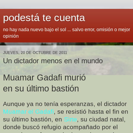
podestá te cuenta
no hay nada nuevo bajo el sol ... salvo error, omisión o mejor
opinión
JUEVES, 20 DE OCTUBRE DE 2011
Un dictador menos en el mundo
Muamar Gadafi murió
en su último bastión
Aunque ya no tenía esperanzas, el dictador
Muamar el Gadafi
, se resistió hasta el fin en
su último bastión, en
Sirte
, su ciudad natal,
donde buscó refugio acompañado por el