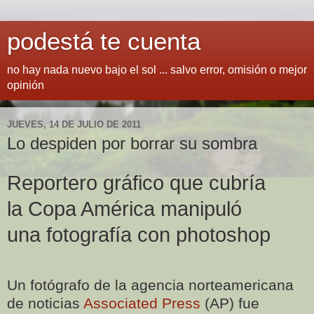
podestá te cuenta
no hay nada nuevo bajo el sol ... salvo error, omisión o mejor
opinión
JUEVES, 14 DE JULIO DE 2011
Lo despiden por borrar su sombra
Reportero gráfico que cubría
la Copa América manipuló
una fotografía con photoshop
Un fotógrafo de la agencia norteamericana
de noticias
Associated Press
(AP) fue