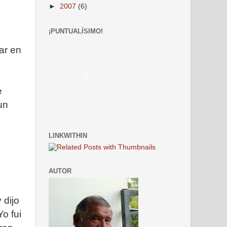
►
2007
(6)
¡PUNTUALÍSIMO!
ar en
e
un
LINKWITHIN
AUTOR
 dijo
Yo fui