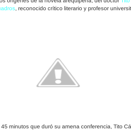
y los orígenes de la novela arequipeña, del doctor
Tito
uadros
, reconocido crítico literario y profesor universit
 45 minutos que duró su amena conferencia, Tito C