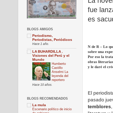
La nove
fue lan
es sacud
BLOGS AMIGOS
Periodismo,
Periodistas, Periódicos
Hace 1 año.
N de R – Lo que
sobre una expe
LA BUHARDILLA .
Visiones del Perú y el
Por eso la trat
Mundo
obras literaria
Humberto
y le daré el cr
Castillo
Anselmi La
leyenda del
reportero
Hace 10 años.
El periodist
BLOGS RECOMENDADOS
pasado juev
La mula
temblores
Escenario político de inicio