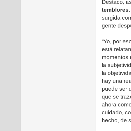
Destacó, a
temblores
surgida com
gente desp
“Yo, por es
está relata
momentos m
la subjetivi
la objetivid
hay una real
puede ser d
que se trazó
ahora como 
cuidado, co
hecho, de s