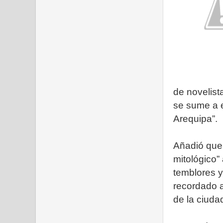
de novelist
se sume a e
Arequipa”.
Añadió que 
mitológico” 
temblores y
recordado a
de la ciudad