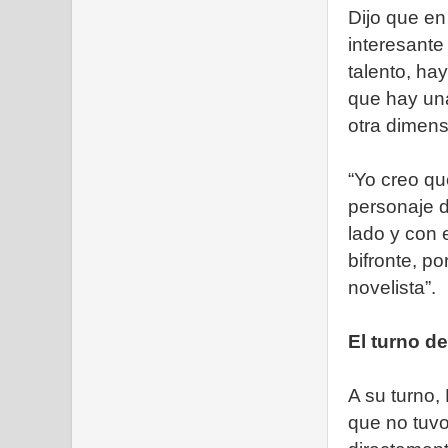
Dijo que en
interesante
talento, hay
que hay una
otra dimens
“Yo creo qu
personaje d
lado y con 
bifronte, po
novelista”.
El turno de
A su turno,
que no tuvo 