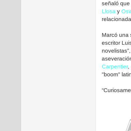
señaló que
Llosa
y
Osw
relacionada
Marcó una s
escritor Lu
novelistas”,
aseveración
Carpentier
,
"boom" lat
“Curiosame