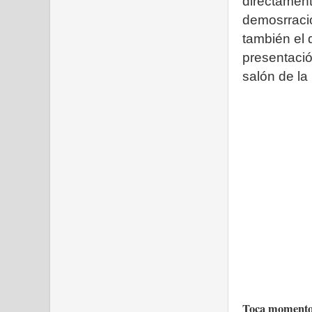
directament
demosrració
también el 
presentació
salón de la
Toca momentos