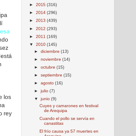
►
2015
(316)
►
2014
(296)
ipa
►
2013
(439)
í
►
2012
(293)
resa
►
2011
(169)
ndo
▼
2010
(145)
asez
►
diciembre
(13)
destá
►
noviembre
(14)
n
►
octubre
(15)
►
septiembre
(15)
►
agosto
(16)
►
julio
(7)
e los
▼
junio
(9)
ha
Cuyes y camarones en festival
de Arequipa
o rey
Cuando el pollo se servía en
canastitas
El frío causa ya 57 muertes en