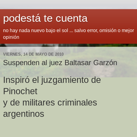
podestá te cuenta
no hay nada nuevo bajo el sol ... salvo error, omisión o mejor
opinión
VIERNES, 14 DE MAYO DE 2010
Suspenden al juez Baltasar Garzón
Inspiró el juzgamiento de
Pinochet
y de militares criminales
argentinos