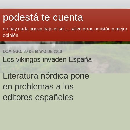
podestá te cuenta
no hay nada nuevo bajo el sol ... salvo error, omisión o mejor
opinión
DOMINGO, 30 DE MAYO DE 2010
Los vikingos invaden España
Literatura nórdica pone
en problemas a los
editores españoles