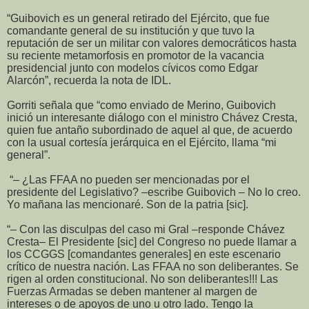
“Guibovich es un general retirado del Ejército, que fue
comandante general de su institución y que tuvo la
reputación de ser un militar con valores democráticos hasta
su reciente metamorfosis en promotor de la vacancia
presidencial junto con modelos cívicos como Edgar
Alarcón”, recuerda la nota de IDL.
Gorriti señala que “como enviado de Merino, Guibovich
inició un interesante diálogo con el ministro Chávez Cresta,
quien fue antaño subordinado de aquel al que, de acuerdo
con la usual cortesía jerárquica en el Ejército, llama “mi
general”.
“– ¿Las FFAA no pueden ser mencionadas por el
presidente del Legislativo? –escribe Guibovich – No lo creo.
Yo mañana las mencionaré. Son de la patria [sic].
“– Con las disculpas del caso mi Gral –responde Chávez
Cresta– El Presidente [sic] del Congreso no puede llamar a
los CCGGS [comandantes generales] en este escenario
crítico de nuestra nación. Las FFAA no son deliberantes. Se
rigen al orden constitucional. No son deliberantes!!! Las
Fuerzas Armadas se deben mantener al margen de
intereses o de apoyos de uno u otro lado. Tengo la