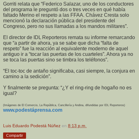
Gorriti relata que “Federico Salazar, uno de los conductores
del programa le preguntó dos o tres veces en qué había
faltado Merino el respeto a las FFAA. Chávez Cresta solo
mencionó la declaración pública del presidente del
Congreso, pero no sus llamadas a los mandos militares”.
El director de IDL Reporteros remata su informe remarcando
que “a partir de ahora, ya se sabe que dicha “falta de
respeto” fue la reacción al equivalente moderno de aquel
antiguo ir a “tocar las puertas de los cuarteles”. Ahora ya no
se toca las puertas sino se timbra los teléfonos”.
“El toc-toc de antaño significaba, casi siempre, la conjura en
camino a la sedición”.
Y finalmente se pregunta: “¿Y el ring-ring de hogaño no es
igual?
(Imágenes de El Comercio, La República, Cancillería y Andina, difundidas por IDL Reporteros)
www.podestáprensa.com
Luis Eduardo Podestá Núñez
en
8:13 p.m.
Compartir