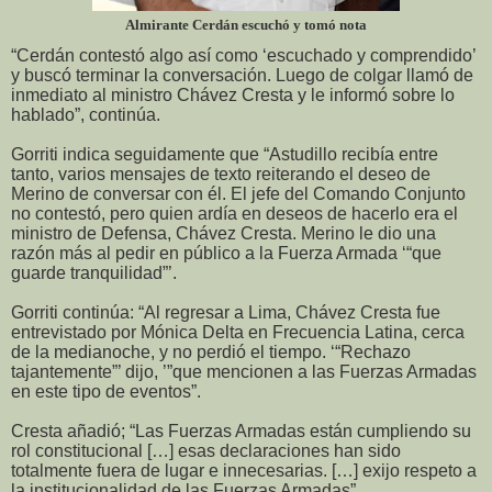
Almirante Cerdán escuchó y tomó nota
“Cerdán contestó algo así como ‘escuchado y comprendido’
y buscó terminar la conversación. Luego de colgar llamó de
inmediato al ministro Chávez Cresta y le informó sobre lo
hablado”, continúa.
Gorriti indica seguidamente que “Astudillo recibía entre
tanto, varios mensajes de texto reiterando el deseo de
Merino de conversar con él. El jefe del Comando Conjunto
no contestó, pero quien ardía en deseos de hacerlo era el
ministro de Defensa, Chávez Cresta. Merino le dio una
razón más al pedir en público a la Fuerza Armada ‘“que
guarde tranquilidad”’.
Gorriti continúa: “Al regresar a Lima, Chávez Cresta fue
entrevistado por Mónica Delta en Frecuencia Latina, cerca
de la medianoche, y no perdió el tiempo. ‘“Rechazo
tajantemente”’ dijo, ’”que mencionen a las Fuerzas Armadas
en este tipo de eventos”.
Cresta añadió; “Las Fuerzas Armadas están cumpliendo su
rol constitucional […] esas declaraciones han sido
totalmente fuera de lugar e innecesarias. […] exijo respeto a
la institucionalidad de las Fuerzas Armadas”.