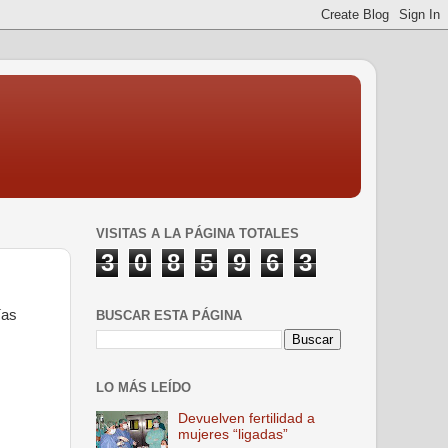
VISITAS A LA PÁGINA TOTALES
3
0
8
5
9
6
3
ías
BUSCAR ESTA PÁGINA
LO MÁS LEÍDO
Devuelven fertilidad a
mujeres “ligadas”