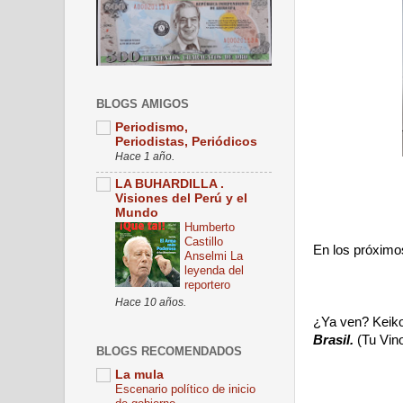
BLOGS AMIGOS
Periodismo,
Periodistas, Periódicos
Hace 1 año.
LA BUHARDILLA .
Visiones del Perú y el
Mundo
Humberto
Castillo
En los próximo
Anselmi La
leyenda del
reportero
Hace 10 años.
¿Ya ven? Keiko 
Brasil.
(Tu Vino
BLOGS RECOMENDADOS
La mula
Escenario político de inicio