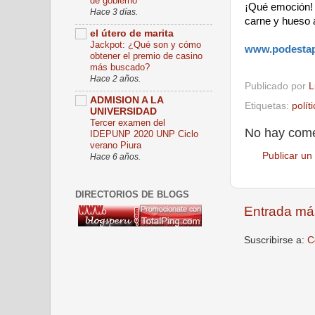
de gobierno
¡Qué emoción
Hace 3 días.
carne y hueso a
el útero de marita
Jackpot: ¿Qué son y cómo
www.podesta
obtener el premio de casino
más buscado?
Hace 2 años.
Publicado por
L
ADMISION A LA
Etiquetas:
polít
UNIVERSIDAD
Tercer examen del
No hay come
IDEPUNP 2020 UNP Ciclo
verano Piura
Publicar un
Hace 6 años.
DIRECTORIOS DE BLOGS
Entrada má
Suscribirse a:
C