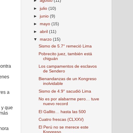
►
agosto
(11)
►
julio
(10)
►
junio
(9)
►
mayo
(15)
►
abril
(11)
▼
marzo
(15)
Sismo de 5.7° remeció Lima
Pobrecito juez, también está
chiguán
contra
Los campamentos de esclavos
de Sendero
ienes
Bienandanzas de un Kongreso
inolvidable
Sismo de 4.9° sacudió Lima
res a
No es por alabarme pero… tuve
nuevo record
 y que
El Gallito… hasta las 500
 más
Cuatro frescas (CLXXV)
El Perú no se merece este
hora
Kongreso