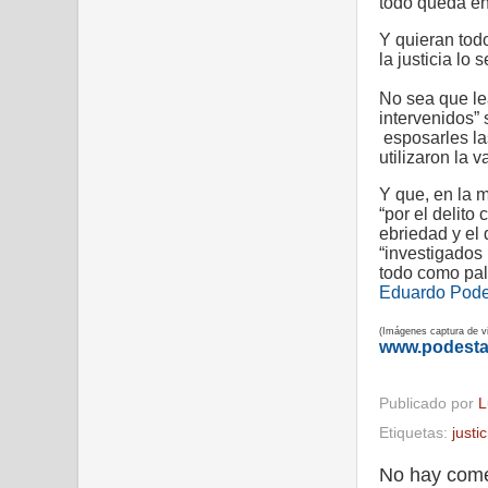
todo queda en
Y quieran todo
la justicia lo
No sea que l
intervenidos” 
esposarles la
utilizaron la v
Y que, en la 
“por el delito
ebriedad y el 
“investigados 
todo como pal
Eduardo Pode
(Imágenes captura de vi
www.podest
Publicado por
L
Etiquetas:
justic
No hay come