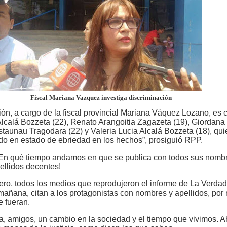
Fiscal Mariana Vazquez investiga discriminación
ón, a cargo de la fiscal provincial Mariana Váquez Lozano, es 
lcalá Bozzeta (22), Renato Arangoitia Zagazeta (19), Giordana
taunau Tragodara (22) y Valeria Lucia Alcalá Bozzeta (18), qu
do en estado de ebriedad en los hechos”, prosiguió RPP.
En qué tiempo andamos en que se publica con todos sus nomb
ellidos decentes!
ero, todos los medios que reprodujeron el informe de La Verdad
 mañana, citan a los protagonistas con nombres y apellidos, por
e fueran.
a, amigos, un cambio en la sociedad y el tiempo que vivimos. A