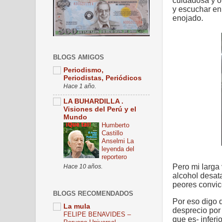
cuidadosa y o
y escuchar en
enojado.
BLOGS AMIGOS
Periodismo,
Periodistas, Periódicos
Hace 1 año.
LA BUHARDILLA .
Visiones del Perú y el
Mundo
Humberto
Castillo
Anselmi La
leyenda del
reportero
Pero mi larga 
Hace 10 años.
alcohol desata
peores convic
BLOGS RECOMENDADOS
Por eso digo q
La mula
desprecio por 
FELIPE BENAVIDES –
que es- inferi