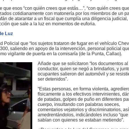
e que esos “con quién crees que estás…”, “con quién crees que
izados cotidianamente con matonería por los miembros de un pa
 afán de atarantar a un fiscal que cumplía una diligencia judicial,
cción que sale a la luz en momentos de euforia.
de Luz
 Policial que “los sujetos trataron de fugar en el vehículo Chev
300, saliendo en apoyo de la intervención, personal policial qu
o vigilante de puerta en la comisaría (de la Punta, Callao).
Añade que se solicitaron “los documentos al
conductor, quien se negó a brindarlos, y junto
ocupantes salieron del automóvil y se resisti
ser detenidos”.
“Estas personas, en forma violenta, agredier
físicamente a los efectivos intervinientes, d
de patadas, golpes de puño en diferentes par
cuerpo, insultando con palabras soeces,
comentarios vejatorios y discriminatorios, a
amedrentándolos, indicándoles incluso “que
sabían con quienes se estaban metiendo”.