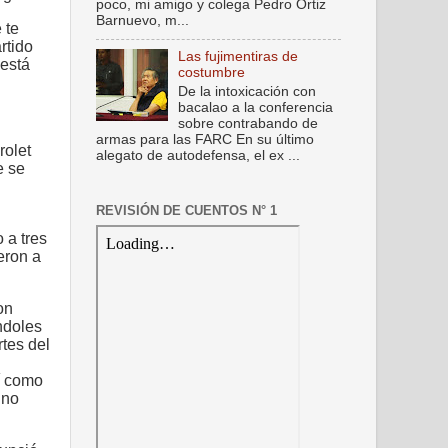
poco, mi amigo y colega Pedro Ortiz
Barnuevo, m...
 te
rtido
Las fujimentiras de
 está
costumbre
De la intoxicación con
bacalao a la conferencia
sobre contrabando de
armas para las FARC En su último
rolet
alegato de autodefensa, el ex ...
e se
REVISIÓN DE CUENTOS N° 1
 a tres
eron a
on
ándoles
tes del
sí como
 no