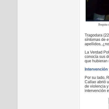
Boquita d
Tragodara (22)
síntomas de eb
apellidos, ¿n
La Verdad Pol
conocía sus de
que hubieran r
Intervención 
Por su lado, 
Callao abrió u
de violencia y
intervención 