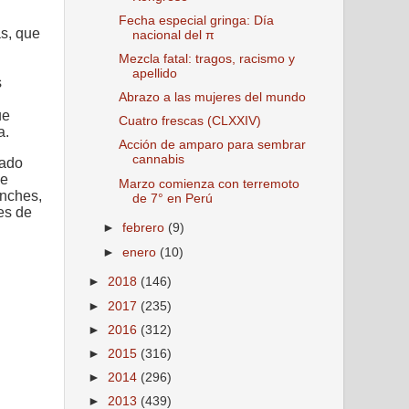
Fecha especial gringa: Día
as, que
nacional del π
Mezcla fatal: tragos, racismo y
apellido
s
Abrazo a las mujeres del mundo
ue
Cuatro frescas (CLXXIV)
a.
Acción de amparo para sembrar
cannabis
gado
de
Marzo comienza con terremoto
inches,
de 7° en Perú
res de
►
febrero
(9)
►
enero
(10)
►
2018
(146)
►
2017
(235)
►
2016
(312)
►
2015
(316)
►
2014
(296)
►
2013
(439)