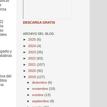
unció
z
erza
2)
DESCARGA GRATIS
ia
au
ARCHIVO DEL BLOG
bles
►
2025
(5)
►
2024
(4)
ogada y
►
2023
(35)
palabras
►
2022
(63)
►
2021
(107)
►
2020
(92)
iva del
▼
2019
(127)
litos
►
diciembre
(6)
una
►
noviembre
(10)
►
octubre
(13)
►
septiembre
(8)