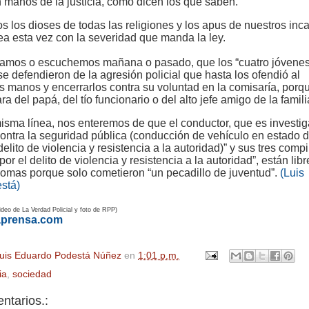
 manos de la justicia, como dicen los que saben.
s los dioses de todas las religiones y los apus de nuestros inc
 sea esta vez con la severidad que manda la ley.
eamos o escuchemos mañana o pasado, que los “cuatro jóvene
se defendieron de la agresión policial que hasta los ofendió al
s manos y encerrarlos contra su voluntad en la comisaría, porq
ara del papá, del tío funcionario o del alto jefe amigo de la famili
misma línea, nos enteremos de que el conductor, que es investi
 contra la seguridad pública (conducción de vehículo en estado 
delito de violencia y resistencia a la autoridad)” y sus tres comp
por el delito de violencia y resistencia a la autoridad”, están lib
omas porque solo cometieron “un pecadillo de juventud”.
(Luis
stá)
deo de La Verdad Policial y foto de RPP)
aprensa.com
uis Eduardo Podestá Núñez
en
1:01 p.m.
ia
,
sociedad
ntarios.: