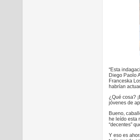
“Esta indagaci
Diego Paolo A
Franceska Los
habrían actua
¿Qué cosa? ¡
jóvenes de ap
Bueno, caball
he leído esta
“decentes” qu
Y eso es ahor