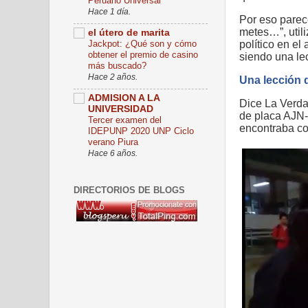
Peruano Universal
Hace 1 día.
Por eso parec
metes…”, util
el útero de marita
Jackpot: ¿Qué son y cómo
político en el
obtener el premio de casino
siendo una le
más buscado?
Hace 2 años.
Una lección 
ADMISION A LA
Dice La Verdad
UNIVERSIDAD
de placa AJN-
Tercer examen del
encontraba com
IDEPUNP 2020 UNP Ciclo
verano Piura
Hace 6 años.
DIRECTORIOS DE BLOGS