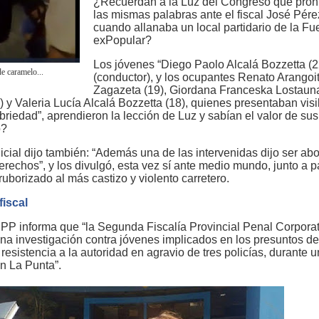
¿Recuerdan a la Luz del Congreso que pron
las mismas palabras ante el fiscal José Pére
cuando allanaba un local partidario de la Fu
exPopular?
Los jóvenes “Diego Paolo Alcalá Bozzetta (2
e caramelo...
(conductor), y los ocupantes Renato Arangoit
Zagazeta (19), Giordana Franceska Lostaun
 y Valeria Lucía Alcalá Bozzetta (18), quienes presentaban visi
riedad”, aprendieron la lección de Luz y sabían el valor de sus
o?
icial dijo también: “Además una de las intervenidas dijo ser ab
rechos”, y los divulgó, esta vez sí ante medio mundo, junto a 
uborizado al más castizo y violento carretero.
fiscal
RPP informa que “la Segunda Fiscalía Provincial Penal Corporat
na investigación contra jóvenes implicados en los presuntos de
 resistencia a la autoridad en agravio de tres policías, durante 
en La Punta”.