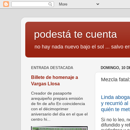
podestá te cuenta
no hay nada nuevo bajo el sol ... salvo er
ENTRADA DESTACADA
DOMINGO, 10 D
Billete de homenaje a
Mezcla fatal
Vargas Llosa
Creador de pasaporte
Linda aboga
arequipeño prepara emisión
y recurrió a
de fin de año En coincidencia
quién te met
con el décimoprimer
aniversario del día en el que el
Si no lo leo, 
centro hi...
difundido y r