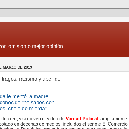
ror, omisión o mejor opinión
E MARZO DE 2019
: tragos, racismo y apellido
da le mentó la madre
l conocido “no sabes con
es, cholo de mierda”
no lo creo, y si no veo el video de
Verdad Policial
, ampliamente
ebotado en decenas de medios, incluidos el seriote El Comercio 