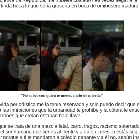
bjetiva La República, me hubiera costado tres veces llegar a la
 linda boca lo que sería grosería en boca de omibusero maduro
"No sabes con quien te metes, cholo de mierda"
vida periodística me la tenía reservada y solo puedo decir que e
 las inhibiciones que la urbanidad te prohíbe y la cólera te exu
ciones que creían estaban bajo llave.
ue se trata de una mezcla fatal, carro, tragos, racismo soterrado
el ser humano que tienes al frente y a quien crees -o estás seg
or porque a ti te mandaron a colegio pagante y a él no, según in