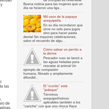
 verdad
de trompas es reversible
Buena noticia para las mujeres que un
 y
día se hicieron una liga...
Mil usos de la papaya
arequipeña
En su día recordaron que
sirve no solo para jugos
sino para hacer pasta
dental Sin mayores celebraciones,
salvo el recuerdo de algu...
Cómo salvar un perrito a
la deriva
Pescador ruso se lanzó a
las aguas heladas para
rescatar al animal Un
ejemplo de compasión
humana, filmado y ampliamente
difundid...
l
El “ccorito” está
da las
“jedeque”
Términos
arequipeñísimos
,
aplicables también a los
uro de
“carichis” con que uno choca Hace
aginas.