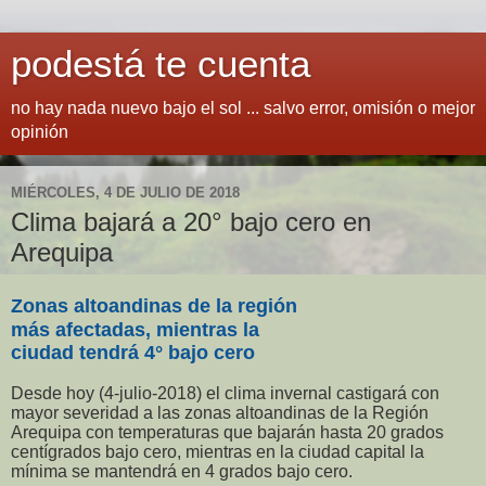
podestá te cuenta
no hay nada nuevo bajo el sol ... salvo error, omisión o mejor
opinión
MIÉRCOLES, 4 DE JULIO DE 2018
Clima bajará a 20° bajo cero en
Arequipa
Zonas altoandinas de la región
más afectadas, mientras la
ciudad tendrá 4° bajo cero
Desde hoy (4-julio-2018) el clima invernal castigará con
mayor severidad a las zonas altoandinas de la Región
Arequipa con temperaturas que bajarán hasta 20 grados
centígrados bajo cero, mientras en la ciudad capital la
mínima se mantendrá en 4 grados bajo cero.