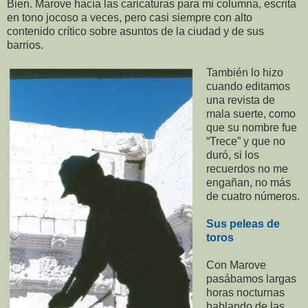
Bien. Marove hacía las caricaturas para mi columna, escrita
en tono jocoso a veces, pero casi siempre con alto
contenido crítico sobre asuntos de la ciudad y de sus
barrios.
También lo hizo
cuando editamos
una revista de
mala suerte, como
que su nombre fue
“Trece” y que no
duró, si los
recuerdos no me
engañan, no más
de cuatro números.
Sus peleas de
toros
Con Marove
pasábamos largas
horas nocturnas
hablando de las