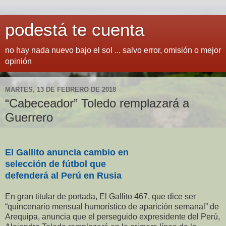
podestá te cuenta
no hay nada nuevo bajo el sol ... salvo error, omisión o mejor
opinión
MARTES, 13 DE FEBRERO DE 2018
“Cabeceador” Toledo remplazará a
Guerrero
El Gallito anuncia cambio en
selección de fútbol que
defenderá al Perú en Rusia
En gran titular de portada, El Gallito 467, que dice ser
“quincenario mensual humorístico de aparición semanal” de
Arequipa, anuncia que el perseguido expresidente del Perú,