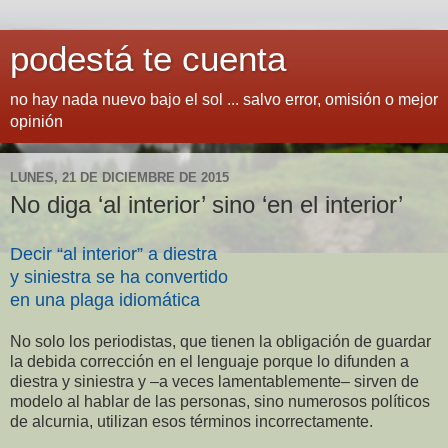
podestá te cuenta
no hay nada nuevo bajo el sol ... salvo error, omisión o mejor
opinión
LUNES, 21 DE DICIEMBRE DE 2015
No diga ‘al interior’ sino ‘en el interior’
Decir “al interior” a diestra
y siniestra se ha convertido
en una plaga idiomática
No solo los periodistas, que tienen la obligación de guardar
la debida corrección en el lenguaje porque lo difunden a
diestra y siniestra y –a veces lamentablemente– sirven de
modelo al hablar de las personas, sino numerosos políticos
de alcurnia, utilizan esos términos incorrectamente.