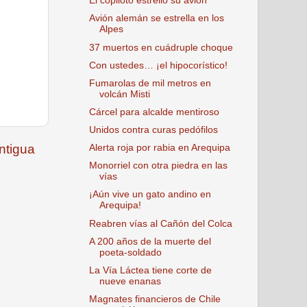
El copiloto estrelló su avión
Avión alemán se estrella en los
Alpes
37 muertos en cuádruple choque
Con ustedes… ¡el hipocorístico!
Fumarolas de mil metros en
volcán Misti
Cárcel para alcalde mentiroso
Unidos contra curas pedófilos
ntigua
Alerta roja por rabia en Arequipa
Monorriel con otra piedra en las
vías
¡Aún vive un gato andino en
Arequipa!
Reabren vías al Cañón del Colca
A 200 años de la muerte del
poeta-soldado
La Vía Láctea tiene corte de
nueve enanas
Magnates financieros de Chile