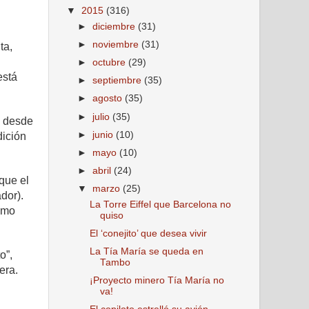
▼
2015
(316)
►
diciembre
(31)
►
noviembre
(31)
ta,
i
►
octubre
(29)
está
►
septiembre
(35)
►
agosto
(35)
►
julio
(35)
s desde
►
junio
(10)
dición
►
mayo
(10)
►
abril
(24)
que el
▼
marzo
(25)
dor).
La Torre Eiffel que Barcelona no
como
quiso
El ‘conejito’ que desea vivir
La Tía María se queda en
o”,
Tambo
era.
¡Proyecto minero Tía María no
va!