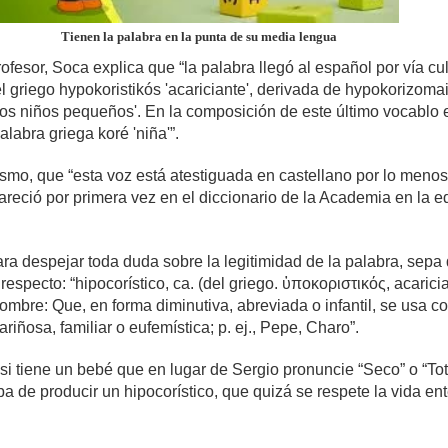
Tienen la palabra en la punta de su media lengua
esor, Soca explica que “la palabra llegó al español por vía cul
 griego hypokoristikós 'acariciante', derivada de hypokorizoma
los niños pequeños'. En la composición de este último vocablo 
alabra griega koré 'niña'”.
ismo, que “esta voz está atestiguada en castellano por lo meno
areció por primera vez en el diccionario de la Academia en la e
ra despejar toda duda sobre la legitimidad de la palabra, sepa 
especto: “hipocorístico, ca. (del griego. ὑποκοριστικός, acaricia
ombre: Que, en forma diminutiva, abreviada o infantil, se usa 
riñosa, familiar o eufemística; p. ej., Pepe, Charo”.
i tiene un bebé que en lugar de Sergio pronuncie “Seco” o “Tot
 de producir un hipocorístico, que quizá se respete la vida ent