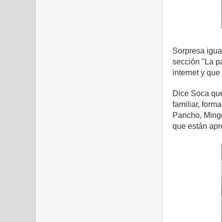
Sorpresa igual
sección "La p
internet y que
Dice Soca que
familiar, for
Pancho, Mingo,
que están apr