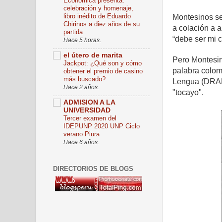
Económica presenta:
celebración y homenaje,
libro inédito de Eduardo
Montesinos se 
Chirinos a diez años de su
a colación a a
partida
“debe ser mi c
Hace 5 horas.
el útero de marita
Pero Montesin
Jackpot: ¿Qué son y cómo
palabra colom
obtener el premio de casino
más buscado?
Lengua (DRAE)
Hace 2 años.
"tocayo".
ADMISION A LA
UNIVERSIDAD
Tercer examen del
IDEPUNP 2020 UNP Ciclo
verano Piura
Hace 6 años.
DIRECTORIOS DE BLOGS