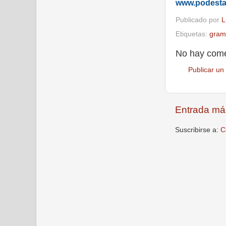
www.podest
Publicado por
L
Etiquetas:
gram
No hay come
Publicar un
Entrada má
Suscribirse a:
C