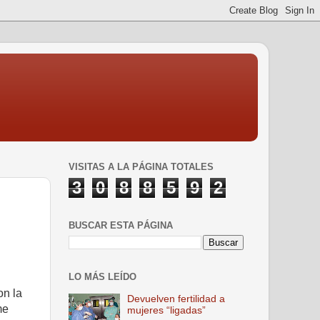
VISITAS A LA PÁGINA TOTALES
3
0
8
8
5
9
2
BUSCAR ESTA PÁGINA
LO MÁS LEÍDO
on la
Devuelven fertilidad a
me
mujeres “ligadas”