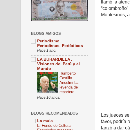
llamó la aten
“colombroño” 
Montesinos, a
BLOGS AMIGOS
Periodismo,
Periodistas, Periódicos
Hace 1 año.
LA BUHARDILLA .
Visiones del Perú y el
Mundo
Humberto
Castillo
Anselmi La
leyenda del
reportero
Hace 10 años.
BLOGS RECOMENDADOS
Los jueces se 
La mula
favor, podría 
El Fondo de Cultura
lanzó a dar c