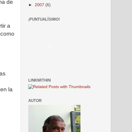
ma de
►
2007
(6)
¡PUNTUALÍSIMO!
tir a
, como
nas
LINKWITHIN
en la
AUTOR