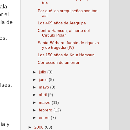
fue
ala
Por qué los arequipeños son tan
r el
así
ía de
Los 469 años de Arequipa
Centro Hamsun, al norte del
Círculo Polar
os.
Santa Bárbara, fuente de riqueza
y de tragedia (IV)
Los 150 años de Knut Hamsun
Corrección de un error
►
julio
(9)
►
junio
(9)
íses,
►
mayo
(9)
►
abril
(9)
►
marzo
(11)
►
febrero
(12)
►
enero
(7)
ía y
►
2008
(63)