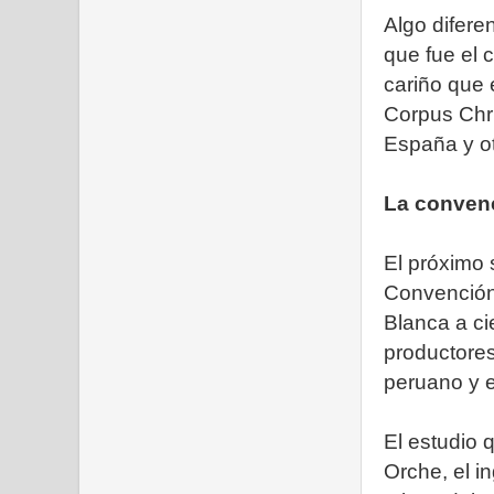
Algo difere
que fue el 
cariño que 
Corpus Chri
España y ot
La conven
El próximo 
Convención
Blanca a ci
productores
peruano y 
El estudio 
Orche, el i