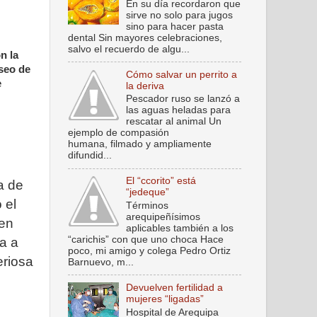
En su día recordaron que
sirve no solo para jugos
sino para hacer pasta
dental Sin mayores celebraciones,
salvo el recuerdo de algu...
n la
seo de
Cómo salvar un perrito a
e
la deriva
Pescador ruso se lanzó a
las aguas heladas para
rescatar al animal Un
ejemplo de compasión
humana, filmado y ampliamente
difundid...
El “ccorito” está
a de
“jedeque”
 el
Términos
arequipeñísimos
 en
aplicables también a los
“carichis” con que uno choca Hace
a a
poco, mi amigo y colega Pedro Ortiz
eriosa
Barnuevo, m...
Devuelven fertilidad a
mujeres “ligadas”
Hospital de Arequipa