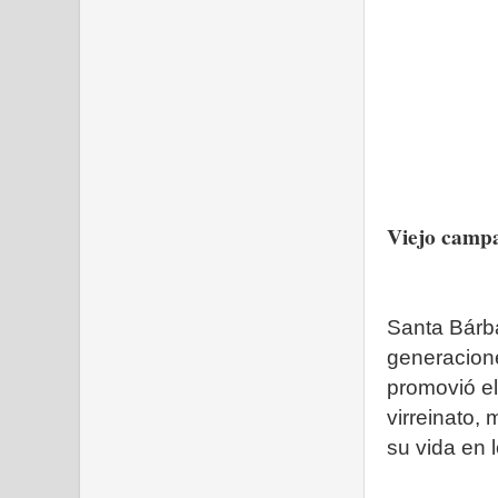
Viejo campa
Santa Bárba
generacione
promovió el
virreinato,
su vida en 