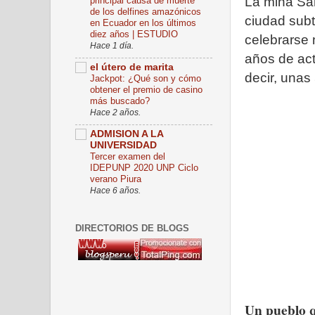
La mina Sa
principal causa de muerte
de los delfines amazónicos
ciudad subt
en Ecuador en los últimos
diez años | ESTUDIO
celebrarse 
Hace 1 día.
años de act
el útero de marita
decir, unas
Jackpot: ¿Qué son y cómo
obtener el premio de casino
más buscado?
Hace 2 años.
ADMISION A LA
UNIVERSIDAD
Tercer examen del
IDEPUNP 2020 UNP Ciclo
verano Piura
Hace 6 años.
DIRECTORIOS DE BLOGS
Un pueblo q