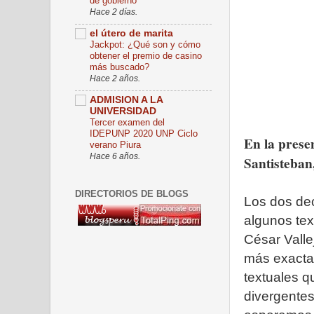
de gobierno
Hace 2 días.
el útero de marita
Jackpot: ¿Qué son y cómo
obtener el premio de casino
más buscado?
Hace 2 años.
ADMISION A LA
UNIVERSIDAD
Tercer examen del
IDEPUNP 2020 UNP Ciclo
En la prese
verano Piura
Hace 6 años.
Santisteban
DIRECTORIOS DE BLOGS
Los dos dec
algunos te
César Valle
más exacta 
textuales q
divergente