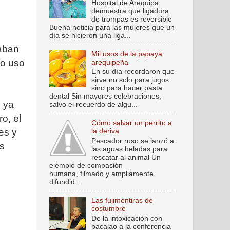
Hospital de Arequipa
demuestra que ligadura
de trompas es reversible
Buena noticia para las mujeres que un
día se hicieron una liga...
raban
Mil usos de la papaya
vo uso
arequipeña
En su día recordaron que
sirve no solo para jugos
sino para hacer pasta
dental Sin mayores celebraciones,
, ya
salvo el recuerdo de algu...
o, el
Cómo salvar un perrito a
es y
la deriva
Pescador ruso se lanzó a
os
las aguas heladas para
rescatar al animal Un
ejemplo de compasión
humana, filmado y ampliamente
difundid...
Las fujimentiras de
costumbre
De la intoxicación con
bacalao a la conferencia