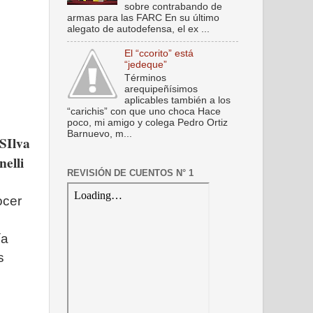
sobre contrabando de
armas para las FARC En su último
alegato de autodefensa, el ex ...
El “ccorito” está
“jedeque”
Términos
arequipeñísimos
aplicables también a los
“carichis” con que uno choca Hace
poco, mi amigo y colega Pedro Ortiz
Barnuevo, m...
 SIlva
elli
REVISIÓN DE CUENTOS N° 1
ocer
ía
s