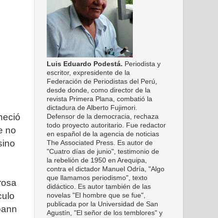
Luis Eduardo Podestá.
Periodista y
escritor, expresidente de la
Federación de Periodistas del Perú,
desde donde, como director de la
revista Primera Plana, combatió la
dictadura de Alberto Fujimori.
neció
Defensor de la democracia, rechaza
todo proyecto autoritario. Fue redactor
e no
en español de la agencia de noticias
 sino
The Associated Press. Es autor de
"Cuatro días de junio", testimonio de
la rebelión de 1950 en Arequipa,
contra el dictador Manuel Odría, "Algo
que llamamos periodismo", texto
rosa
didáctico. Es autor también de las
culo
novelas "El hombre que se fue",
publicada por la Universidad de San
bann
Agustín, "El señor de los temblores" y