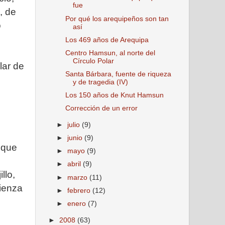
fue
, de
Por qué los arequipeños son tan
o
así
Los 469 años de Arequipa
Centro Hamsun, al norte del
Círculo Polar
lar de
Santa Bárbara, fuente de riqueza
y de tragedia (IV)
Los 150 años de Knut Hamsun
Corrección de un error
►
julio
(9)
►
junio
(9)
 que
►
mayo
(9)
►
abril
(9)
llo,
►
marzo
(11)
mienza
►
febrero
(12)
►
enero
(7)
►
2008
(63)