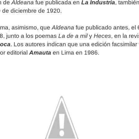
ón de
Aldeana
fue publicada en
La Industria
, tambié
29 de diciembre de 1920.
forma, asimismo, que
Aldeana
fue publicado antes, el 
18, junto a los poemas
La de a mil
y
Heces
, en la rev
poca
. Los autores indican que una edición facsimilar
or editorial
Amauta
en Lima en 1986.