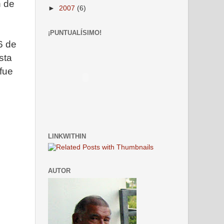
n de
►
2007
(6)
¡PUNTUALÍSIMO!
6 de
ista
 fue
LINKWITHIN
AUTOR