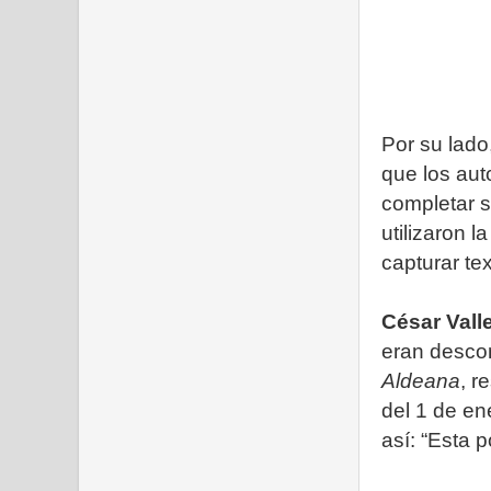
Por su lado
que los aut
completar s
utilizaron 
capturar te
César Vall
eran descon
Aldeana
, r
del 1 de en
así: “Esta 