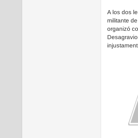
A los dos l
militante de
organizó co
Desagravio 
injustamente