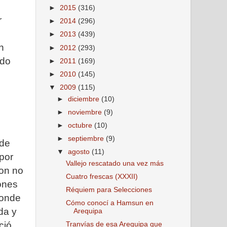
►
2015
(316)
r
►
2014
(296)
►
2013
(439)
n
►
2012
(293)
ado
►
2011
(169)
►
2010
(145)
▼
2009
(115)
►
diciembre
(10)
►
noviembre
(9)
►
octubre
(10)
►
septiembre
(9)
 de
▼
agosto
(11)
 por
Vallejo rescatado una vez más
ron no
Cuatro frescas (XXXII)
iones
Réquiem para Selecciones
donde
Cómo conocí a Hamsun en
da y
Arequipa
ció,
Tranvías de esa Arequipa que