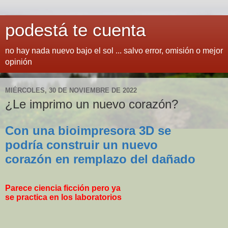
podestá te cuenta
no hay nada nuevo bajo el sol ... salvo error, omisión o mejor
opinión
MIÉRCOLES, 30 DE NOVIEMBRE DE 2022
¿Le imprimo un nuevo corazón?
Con una bioimpresora 3D se
podría construir un nuevo
corazón en remplazo del dañado
Parece ciencia ficción pero ya
se practica en los laboratorios