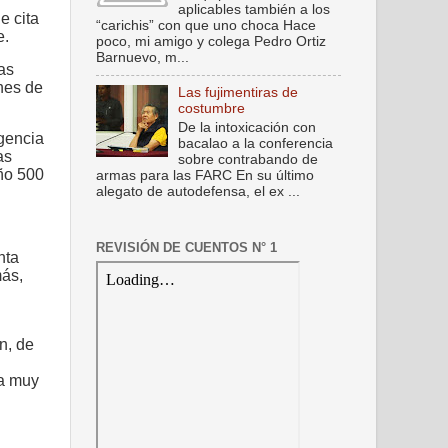
aplicables también a los
e cita
“carichis” con que uno choca Hace
e.
poco, mi amigo y colega Pedro Ortiz
Barnuevo, m...
as
ones de
Las fujimentiras de
costumbre
De la intoxicación con
Agencia
bacalao a la conferencia
as
sobre contrabando de
año 500
armas para las FARC En su último
alegato de autodefensa, el ex ...
REVISIÓN DE CUENTOS N° 1
nta
más,
n, de
pa muy