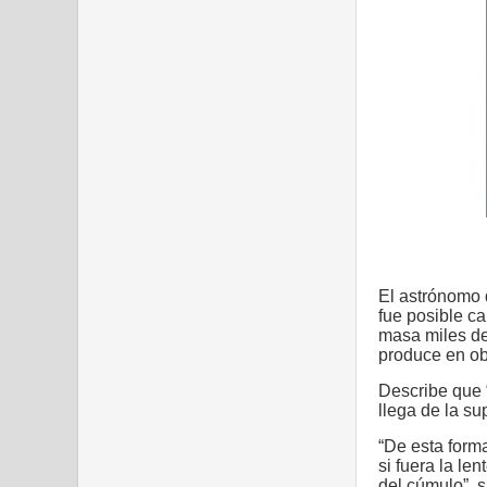
El astrónomo d
fue posible c
masa miles de
produce en ob
Describe que 
llega de la su
“De esta form
si fuera la le
del cúmulo”, s