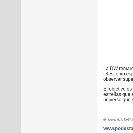
La DW remarcó
telescopio es
observar supe
El objetivo e
estrellas que 
universo que 
(Imágenes de la NASA y
www.podest