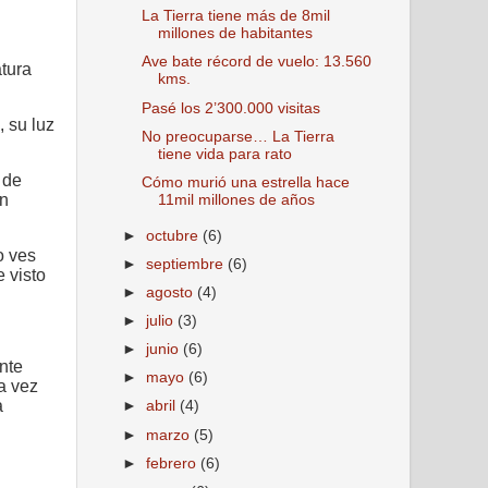
La Tierra tiene más de 8mil
millones de habitantes
Ave bate récord de vuelo: 13.560
tura
kms.
Pasé los 2’300.000 visitas
 su luz
No preocuparse… La Tierra
tiene vida para rato
 de
Cómo murió una estrella hace
en
11mil millones de años
►
octubre
(6)
o ves
►
septiembre
(6)
 visto
►
agosto
(4)
►
julio
(3)
►
junio
(6)
nte
►
mayo
(6)
a vez
a
►
abril
(4)
►
marzo
(5)
►
febrero
(6)