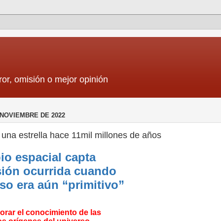
ror, omisión o mejor opinión
 NOVIEMBRE DE 2022
una estrella hace 11mil millones de años
io espacial capta
sión ocurrida cuando
rso era aún “primitivo”
orar el conocimiento de las