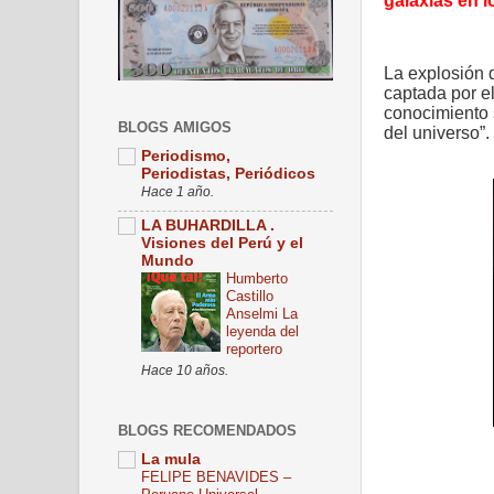
galaxias en l
La explosión 
captada por el
conocimiento s
BLOGS AMIGOS
del universo”.
Periodismo,
Periodistas, Periódicos
Hace 1 año.
LA BUHARDILLA .
Visiones del Perú y el
Mundo
Humberto
Castillo
Anselmi La
leyenda del
reportero
Hace 10 años.
BLOGS RECOMENDADOS
La mula
FELIPE BENAVIDES –