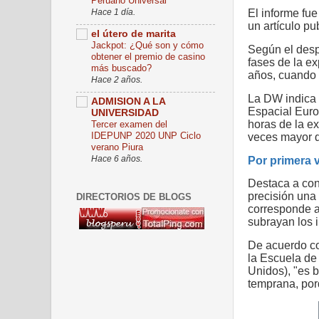
Peruano Universal
El informe fu
Hace 1 día.
un artículo pu
el útero de marita
Jackpot: ¿Qué son y cómo
Según el desp
obtener el premio de casino
fases de la ex
más buscado?
años, cuando e
Hace 2 años.
La DW indica 
ADMISION A LA
Espacial Euro
UNIVERSIDAD
horas de la ex
Tercer examen del
IDEPUNP 2020 UNP Ciclo
veces mayor q
verano Piura
Hace 6 años.
Por primera 
Destaca a con
precisión una
DIRECTORIOS DE BLOGS
corresponde a 
subrayan los 
De acuerdo con
la Escuela de
Unidos), "es 
temprana, por