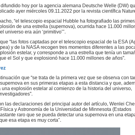
e difundido hoy por la agencia alemana Deutsche Welle (DW) qu
blicado ayer miércoles 09.11.2022 por la revista científica Natur
acho, “el telescopio espacial Hubble ha fotografiado las primer
plosión de una estrella (supernova), ocurrida hace 11.000 mill
l universo era aún ‘primitivo’".
que “las fotos captadas por el telescopio espacial de la ESA (
pea) y de la NASA recogen tres momentos diferentes a las poc
plosión estelar, y corresponde a una estrella que tenía un tam
ue el Sol y que explosionó hace 11.000 millones de años”.
vez
tinuación que “se trata de la primera vez que se observa con ta
 supernova en sus primeras etapas a esta distancia y que, ade
una explosión estelar al comienzo de la historia del universo,
investigadores”.
 las declaraciones del principal autor del artículo, Wenlei Che
 Física y Astronomía de la Universidad de Minnesota (Estados
bastante raro que se pueda detectar una supernova en una eta
que esa etapa es muy corta".