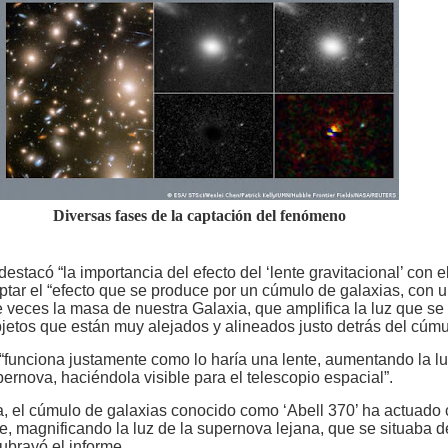
Diversas fases de la captación del fenómeno
estacó “la importancia del efecto del ‘lente gravitacional’ con e
aptar el “efecto que se produce por un cúmulo de galaxias, con 
 veces la masa de nuestra Galaxia, que amplifica la luz que se
jetos que están muy alejados y alineados justo detrás del cúmu
“funciona justamente como lo haría una lente, aumentando la l
pernova, haciéndola visible para el telescopio espacial”.
a, el cúmulo de galaxias conocido como ‘Abell 370’ ha actuado
nte, magnificando la luz de la supernova lejana, que se situaba d
ubrayó el informe.