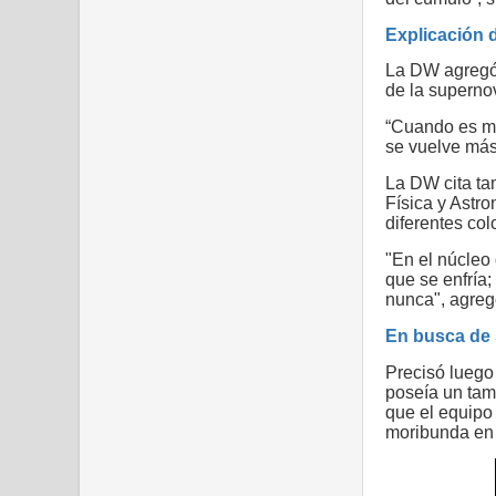
Explicación d
La DW agregó 
de la supernov
“Cuando es má
se vuelve más 
La DW cita tam
Física y Astr
diferentes col
"En el núcleo 
que se enfría
nunca", agregó
En busca de 
Precisó luego
poseía un tam
que el equipo
moribunda en 