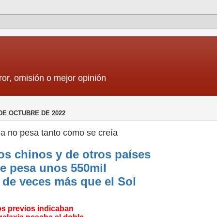
ror, omisión o mejor opinión
DE OCTUBRE DE 2022
ea no pesa tanto como se creía
cos chinos y de otros países
e pesa unos 550mil
 de veces más que el Sol
os previos indicaban