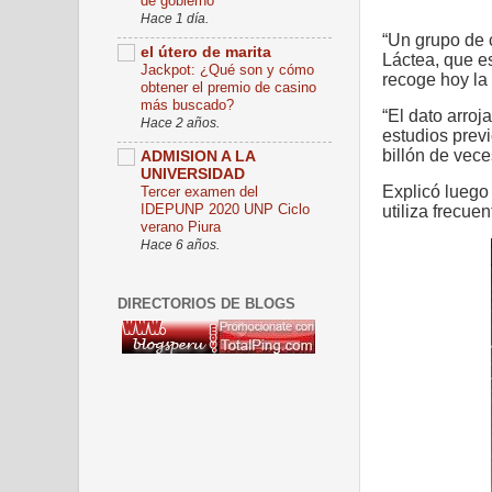
de gobierno
Hace 1 día.
“Un grupo de c
el útero de marita
Láctea, que e
Jackpot: ¿Qué son y cómo
recoge hoy la 
obtener el premio de casino
más buscado?
“El dato arroj
Hace 2 años.
estudios prev
billón de vece
ADMISION A LA
UNIVERSIDAD
Explicó luego
Tercer examen del
IDEPUNP 2020 UNP Ciclo
utiliza frecue
verano Piura
Hace 6 años.
DIRECTORIOS DE BLOGS