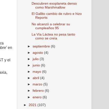
Descubren exoplaneta denso
como Marshmallow
El Gallito cambio de rubro e hizo
Reports
No alcanzó a celebrar su
cumpleaños 95
La Vía Láctea no pesa tanto
como se creía
ara
►
septiembre
(6)
bre’ en
►
agosto
(4)
►
julio
(3)
T y el
►
junio
(6)
►
mayo
(6)
axia,
►
abril
(4)
►
marzo
(5)
►
febrero
(6)
►
enero
(6)
►
2021
(107)