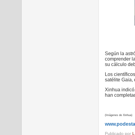
Según la astr
comprender la
su cálculo deb
Los científic
satélite Gaia
Xinhua indicó,
han completad
(Imágenes de Xinhua)
www.podest
Publicado por
L