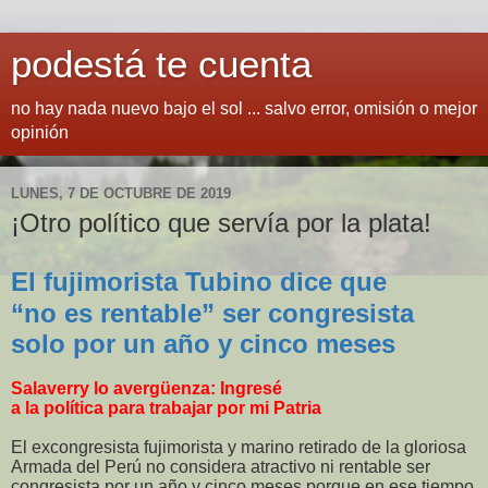
podestá te cuenta
no hay nada nuevo bajo el sol ... salvo error, omisión o mejor
opinión
LUNES, 7 DE OCTUBRE DE 2019
¡Otro político que servía por la plata!
El fujimorista Tubino dice que
“no es rentable” ser congresista
solo por un año y cinco meses
Salaverry lo avergüenza: Ingresé
a la política para trabajar por mi Patria
El excongresista fujimorista y marino retirado de la gloriosa
Armada del Perú no considera atractivo ni rentable ser
congresista por un año y cinco meses porque en ese tiempo