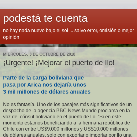
podestá te cuenta
no hay nada nuevo bajo el sol ... salvo error, omisión o mejor
opinión
MIÉRCOLES, 3 DE OCTUBRE DE 2018
¡Urgente! ¡Mejorar el puerto de Ilo!
Parte de la carga boliviana que
pasa por Arica nos dejaría unos
3 mil millones de dólares anuales
No es fantasía.
Uno de los pasajes más significativos de un
despacho de la agencia BBC News Mundo proclama en la
voz del cónsul boliviano en el puerto de Ilo: “Si en este
momento estamos beneficiando a la hermana república de
Chile con entre US$9.000 millones y US$10.000 millones
de dólares anuales, solo con exportar o importar por Ilo una