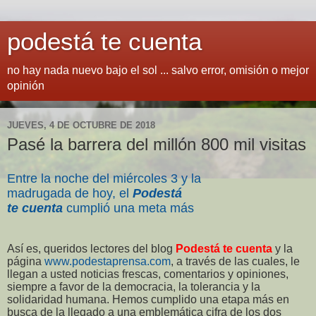
podestá te cuenta
no hay nada nuevo bajo el sol ... salvo error, omisión o mejor
opinión
JUEVES, 4 DE OCTUBRE DE 2018
Pasé la barrera del millón 800 mil visitas
Entre la noche del miércoles 3 y la
madrugada de hoy, el
Podestá
te cuenta
cumplió una meta más
Así es, queridos lectores del blog
Podestá te cuenta
y la
página
www.podestaprensa.com
, a través de las cuales, le
llegan a usted noticias frescas, comentarios y opiniones,
siempre a favor de la democracia, la tolerancia y la
solidaridad humana. Hemos cumplido una etapa más en
busca de la llegado a una emblemática cifra de los dos