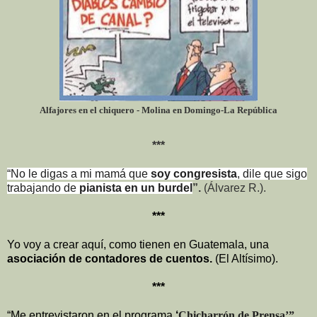
Alfajores en el chiquero - Molina en Domingo-La República
***
“No le digas a mi mamá que
soy congresista
, dile que sigo
trabajando de
pianista en un burdel
”.
(Álvarez R.)
.
***
Yo voy a crear aquí, como tienen en Guatemala, una
asociación de contadores de cuentos.
(El Altísimo).
***
“Me entrevistaron en el programa
‘
Chicharrón de Prensa’”
.