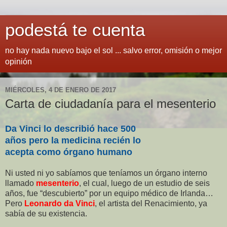
podestá te cuenta
no hay nada nuevo bajo el sol ... salvo error, omisión o mejor
opinión
MIÉRCOLES, 4 DE ENERO DE 2017
Carta de ciudadanía para el mesenterio
Da Vinci lo describió hace 500
años pero la medicina recién lo
acepta como órgano humano
Ni usted ni yo sabíamos que teníamos un órgano interno
llamado
mesenterio
, el cual, luego de un estudio de seis
años, fue “descubierto” por un equipo médico de Irlanda…
Pero
Leonardo da Vinci
, el artista del Renacimiento, ya
sabía de su existencia.