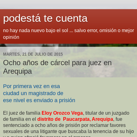
podestá te cuenta
no hay nada nuevo bajo el sol ... salvo error, omisión o mejor
opinión
MARTES, 21 DE JULIO DE 2015
Ocho años de cárcel para juez en
Arequipa
Por primera vez en esa
ciudad un magistrado de
ese nivel es enviado a prisión
El juez de familia
Eloy Orozco Vega
, titular de un juzgado
de familia en el
distrito de Paucarpata, Arequipa
, fue
sentenciado a ocho años de prisión por reclamar favores
sexuales de una litigante que buscaba la tenencia de su hijo