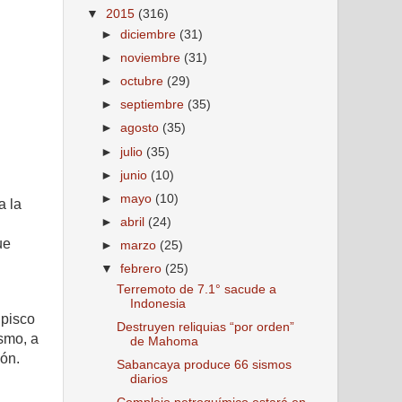
▼
2015
(316)
►
diciembre
(31)
►
noviembre
(31)
►
octubre
(29)
►
septiembre
(35)
►
agosto
(35)
►
julio
(35)
►
junio
(10)
►
mayo
(10)
a la
►
abril
(24)
ue
►
marzo
(25)
▼
febrero
(25)
Terremoto de 7.1° sacude a
Indonesia
 pisco
Destruyen reliquias “por orden”
ismo, a
de Mahoma
ión.
Sabancaya produce 66 sismos
diarios