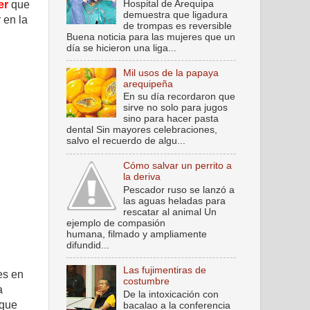
Hospital de Arequipa
er
que
demuestra que ligadura
 en la
de trompas es reversible
Buena noticia para las mujeres que un
día se hicieron una liga...
Mil usos de la papaya
arequipeña
En su día recordaron que
sirve no solo para jugos
sino para hacer pasta
dental Sin mayores celebraciones,
salvo el recuerdo de algu...
Cómo salvar un perrito a
la deriva
Pescador ruso se lanzó a
las aguas heladas para
rescatar al animal Un
ejemplo de compasión
humana, filmado y ampliamente
difundid...
Las fujimentiras de
es en
costumbre
a
De la intoxicación con
 que
bacalao a la conferencia