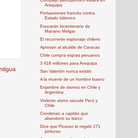
Complejo petroquímico estará en
Arequipa
Portaaviones francés contra
Estado Islámico
Evocarán bicentenario de
Mariano Melgar
El recurrente espionaje chileno
Apresan al alcalde de Caracas
Chile compra espías peruanos
3 418 millones para Arequipa
ntigua
San Valentín nunca existió
A la muerte de un hombre bueno
Enjambre de sismos en Chile y
Argentina
Violento sismo sacude Perú y
Chile
Condenan a capitán que
abandonó su barco
Dice que Picasso le regaló 271
pinturas