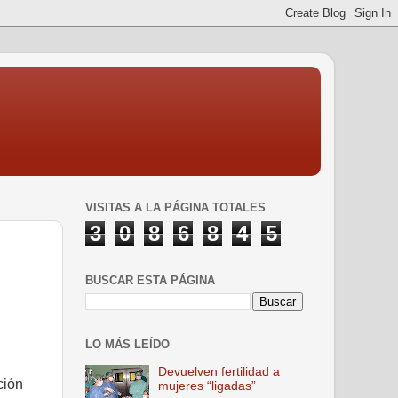
VISITAS A LA PÁGINA TOTALES
3
0
8
6
8
4
5
BUSCAR ESTA PÁGINA
LO MÁS LEÍDO
Devuelven fertilidad a
ción
mujeres “ligadas”