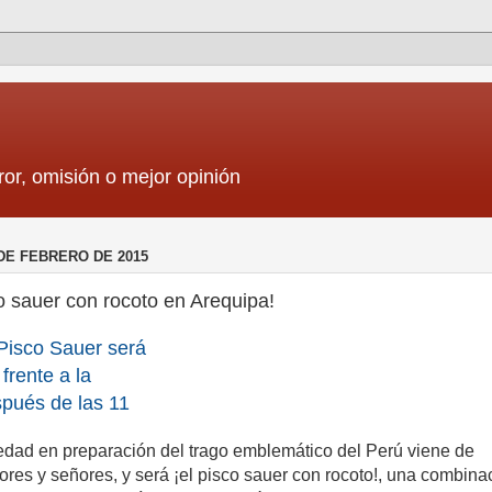
ror, omisión o mejor opinión
DE FEBRERO DE 2015
 sauer con rocoto en Arequipa!
 Pisco Sauer será
frente a la
spués de las 11
edad en preparación del trago emblemático del Perú viene de
ores y señores, y será ¡el pisco sauer con rocoto!, una combina