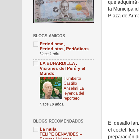
que adquirirá
la Municipali
Plaza de Arma
BLOGS AMIGOS
Periodismo,
Periodistas, Periódicos
Hace 1 año.
LA BUHARDILLA .
Visiones del Perú y el
Mundo
Humberto
Castillo
Anselmi La
leyenda del
reportero
Hace 10 años.
BLOGS RECOMENDADOS
El desafío la
La mula
el coctel, fue
FELIPE BENAVIDES –
preparación d