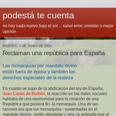
podestá te cuenta
no hay nada nuevo bajo el sol ... salvo error, omisión o mejor
opinión
MARTES, 3 DE JUNIO DE 2014
Reclaman una república para España
Las monarquías por mandato divino
están fuera de época y también los
derechos especiales de la realeza
En cuanto se supo de la abdicación del rey de España,
Juan Carlos de Borbón
,
la reacción en las redes sociales
hablaba de una oportunidad para la creación de una
República que pusiera fin la monarquía. Una de las
razones era que las monarquías –sustentadas en el
mandato divino
–
están obsoletas y otra, la antipatía que el