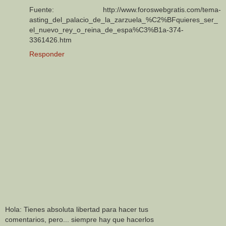
Fuente: http://www.foroswebgratis.com/tema-
asting_del_palacio_de_la_zarzuela_%C2%BFquieres_ser_
el_nuevo_rey_o_reina_de_espa%C3%B1a-374-
3361426.htm
Responder
Hola: Tienes absoluta libertad para hacer tus
comentarios, pero... siempre hay que hacerlos