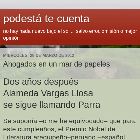
podestá te cuenta
no hay nada nuevo bajo el sol ... salvo error, omisión o mejor
opinión
MIÉRCOLES, 28 DE MARZO DE 2012
Ahogados en un mar de papeles
Dos años después
Alameda Vargas Llosa
se sigue llamando Parra
Se suponía –o me he equivocado– que para
este cumpleaños, el Premio Nobel de
Literatura arequipeño–peruano –español,