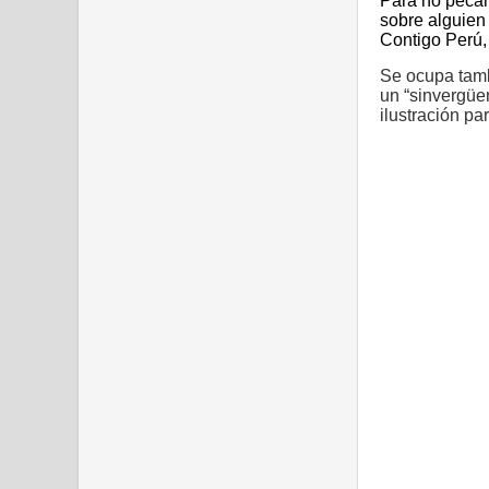
Para no pecar 
sobre alguien 
Contigo Perú, 
Se ocupa tamb
un “sinvergüe
ilustración pa