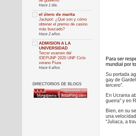
de gobierno
Hace 1 día.
el útero de marita
Jackpot: ¿Qué son y cómo
obtener el premio de casino
más buscado?
Hace 2 años.
ADMISION A LA
UNIVERSIDAD
Tercer examen del
IDEPUNP 2020 UNP Ciclo
Para ser respe
verano Piura
mundial por t
Hace 6 años.
Su portada ag
gay de Gardel
DIRECTORIOS DE BLOGS
tercero”.
En Ucrania ab
guerra” y en 
Bien, en su s
una velocidad
“Juliaca, a tr