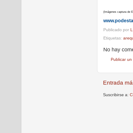
(Imágenes captura de El 
www.podest
Publicado por
L
Etiquetas:
areq
No hay come
Publicar un
Entrada má
Suscribirse a:
C