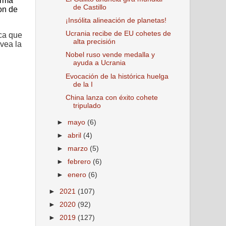
orma
de Castillo
son de
¡Insólita alineación de planetas!
Ucrania recibe de EU cohetes de
ca que
alta precisión
vea la
Nobel ruso vende medalla y
ayuda a Ucrania
Evocación de la histórica huelga
de la I
China lanza con éxito cohete
tripulado
►
mayo
(6)
►
abril
(4)
►
marzo
(5)
►
febrero
(6)
►
enero
(6)
►
2021
(107)
►
2020
(92)
►
2019
(127)