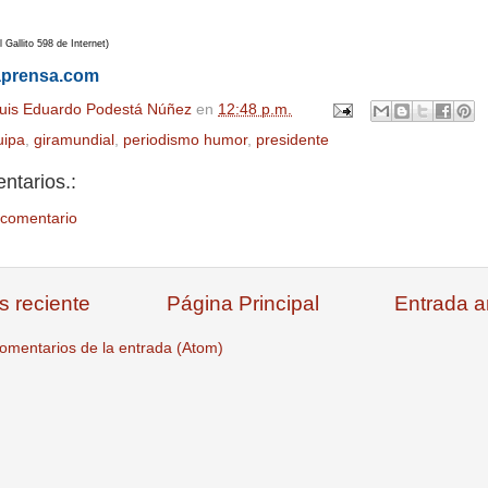
Gallito 598 de Internet)
aprensa.com
uis Eduardo Podestá Núñez
en
12:48 p.m.
uipa
,
giramundial
,
periodismo humor
,
presidente
ntarios.:
 comentario
s reciente
Página Principal
Entrada a
omentarios de la entrada (Atom)