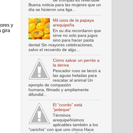
de trompas es reversible
Buena noticia para las mujeres que un
día se hicieron una liga...
Mil usos de la papaya
ores y
arequipeña
 gira
En su día recordaron que
sirve no solo para jugos
sino para hacer pasta
dental Sin mayores celebraciones,
salvo el recuerdo de algu...
Cómo salvar un perrito a
la deriva
Pescador ruso se lanzó a
las aguas heladas para
rescatar al animal Un
ejemplo de compasión
humana, filmado y ampliamente
difundid...
El “ccorito” está
“jedeque”
Términos
arequipeñísimos
aplicables también a los
“carichis” con que uno choca Hace