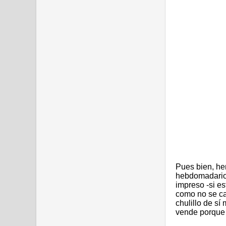
Pues bien, hem
hebdomadario 
impreso -si es
como no se can
chulillo de sí
vende porque 