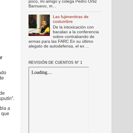
poco, mi amigo y colega Pedro Ortiz
Barnuevo, m...
Las fujimentiras de
costumbre
De la intoxicación con
bacalao a la conferencia
sobre contrabando de
armas para las FARC En su último
alegato de autodefensa, el ex ...
ur
REVISIÓN DE CUENTOS N° 1
ado
de
 de
putín”.
bla a
a que