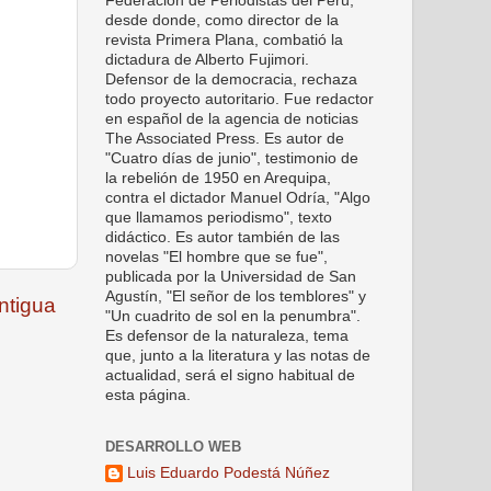
Federación de Periodistas del Perú,
desde donde, como director de la
revista Primera Plana, combatió la
dictadura de Alberto Fujimori.
Defensor de la democracia, rechaza
todo proyecto autoritario. Fue redactor
en español de la agencia de noticias
The Associated Press. Es autor de
"Cuatro días de junio", testimonio de
la rebelión de 1950 en Arequipa,
contra el dictador Manuel Odría, "Algo
que llamamos periodismo", texto
didáctico. Es autor también de las
novelas "El hombre que se fue",
publicada por la Universidad de San
Agustín, "El señor de los temblores" y
ntigua
"Un cuadrito de sol en la penumbra".
Es defensor de la naturaleza, tema
que, junto a la literatura y las notas de
actualidad, será el signo habitual de
esta página.
DESARROLLO WEB
Luis Eduardo Podestá Núñez