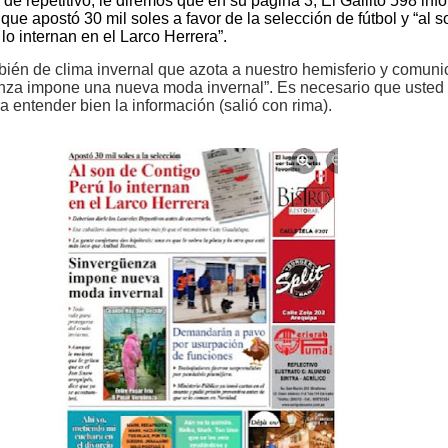
de repetitivo, le diremos que en su página 3, El Gallito 598 inf
que apostó 30 mil soles a favor de la selección de fútbol y “al 
lo internan en el Larco Herrera”.
ién de clima invernal que azota a nuestro hemisferio y comuni
nza impone una nueva moda invernal”. Es necesario que usted 
ra entender bien la información (salió con rima).