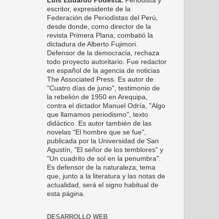
Luis Eduardo Podestá.
Periodista y
escritor, expresidente de la
Federación de Periodistas del Perú,
desde donde, como director de la
revista Primera Plana, combatió la
dictadura de Alberto Fujimori.
Defensor de la democracia, rechaza
todo proyecto autoritario. Fue redactor
en español de la agencia de noticias
The Associated Press. Es autor de
"Cuatro días de junio", testimonio de
la rebelión de 1950 en Arequipa,
contra el dictador Manuel Odría, "Algo
que llamamos periodismo", texto
didáctico. Es autor también de las
novelas "El hombre que se fue",
publicada por la Universidad de San
Agustín, "El señor de los temblores" y
"Un cuadrito de sol en la penumbra".
Es defensor de la naturaleza, tema
que, junto a la literatura y las notas de
actualidad, será el signo habitual de
esta página.
DESARROLLO WEB