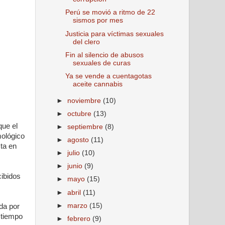
Perú se movió a ritmo de 22
sismos por mes
Justicia para víctimas sexuales
del clero
Fin al silencio de abusos
sexuales de curas
Ya se vende a cuentagotas
aceite cannabis
►
noviembre
(10)
►
octubre
(13)
que el
►
septiembre
(8)
mológico
►
agosto
(11)
sta en
►
julio
(10)
►
junio
(9)
cibidos
►
mayo
(15)
►
abril
(11)
►
marzo
(15)
da por
 tiempo
►
febrero
(9)