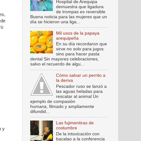
Hospital de Arequipa
demuestra que ligadura
de trompas es reversible
es,
Buena noticia para las mujeres que un
 de
día se hicieron una liga...
rú
Mil usos de la papaya
arequipeña
En su día recordaron que
sirve no solo para jugos
sino para hacer pasta
dental Sin mayores celebraciones,
salvo el recuerdo de algu...
Cómo salvar un perrito a
la deriva
Pescador ruso se lanzó a
las aguas heladas para
rescatar al animal Un
ejemplo de compasión
humana, filmado y ampliamente
difundid...
Las fujimentiras de
costumbre
n y
De la intoxicación con
bacalao a la conferencia