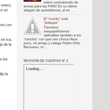
sobre contrabando de
 enero,
armas para las FARC En su último
ce un
alegato de autodefensa, el ex ...
El “ccorito” está
“jedeque”
eses con
Términos
arequipeñísimos
aplicables también a los
“carichis” con que uno choca Hace
 en Ica,
poco, mi amigo y colega Pedro Ortiz
o de la
Barnuevo, m...
e los
REVISIÓN DE CUENTOS N° 1
jo la