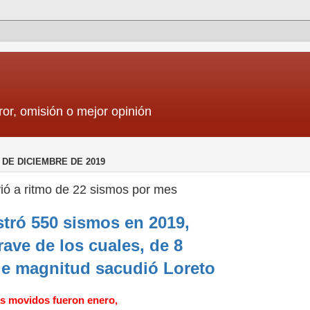
ror, omisión o mejor opinión
 DE DICIEMBRE DE 2019
ió a ritmo de 22 sismos por mes
stró 550 sismos en 2019,
rave de los cuales, de 8
e magnitud sacudió Loreto
s movidos fueron enero,