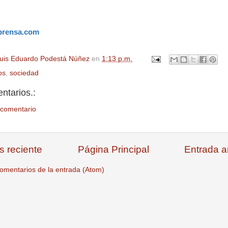
prensa.com
uis Eduardo Podestá Núñez
en
1:13 p.m.
os
,
sociedad
ntarios.:
 comentario
s reciente
Página Principal
Entrada a
omentarios de la entrada (Atom)