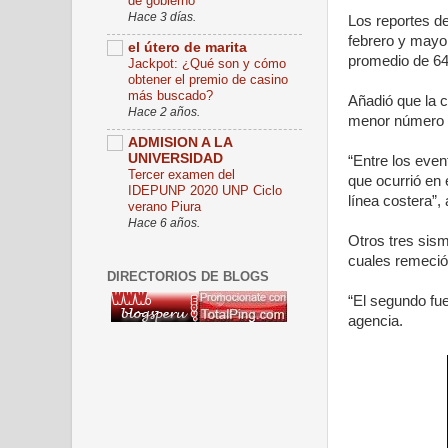
de gobierno
Hace 3 días.
Los reportes d
febrero y mayo 
el útero de marita
promedio de 64
Jackpot: ¿Qué son y cómo
obtener el premio de casino
más buscado?
Añadió que la 
Hace 2 años.
menor número d
ADMISION A LA
UNIVERSIDAD
“Entre los eve
Tercer examen del
que ocurrió en
IDEPUNP 2020 UNP Ciclo
línea costera”,
verano Piura
Hace 6 años.
Otros tres sism
cuales remeció
DIRECTORIOS DE BLOGS
“El segundo fue
agencia.