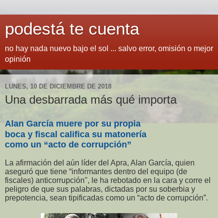
podestá te cuenta
no hay nada nuevo bajo el sol ... salvo error, omisión o mejor
opinión
LUNES, 10 DE DICIEMBRE DE 2018
Una desbarrada más qué importa
Alan García muere por su propia
boca y fiscal califica su matonería
como un “acto de corrupción”
La afirmación del aún líder del Apra, Alan García, quien
aseguró que tiene “informantes dentro del equipo (de
fiscales) anticorrupción", le ha rebotado en la cara y corre el
peligro de que sus palabras, dictadas por su soberbia y
prepotencia, sean tipificadas como un “acto de corrupción”.