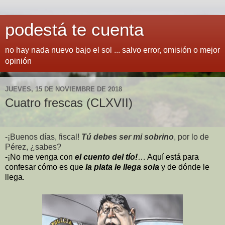
podestá te cuenta
no hay nada nuevo bajo el sol ... salvo error, omisión o mejor
opinión
JUEVES, 15 DE NOVIEMBRE DE 2018
Cuatro frescas (CLXVII)
-¡Buenos días, fiscal!
Tú debes ser mi sobrino
, por lo de
Pérez, ¿sabes?
-¡No me venga con
el cuento del tío!
… Aquí está para
confesar cómo es que
la plata le llega sola
y de dónde le
llega.