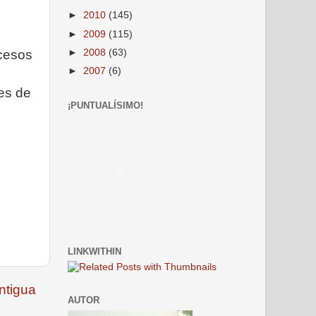
►
2010
(145)
►
2009
(115)
►
2008
(63)
cesos
►
2007
(6)
nes de
¡PUNTUALÍSIMO!
LINKWITHIN
ntigua
AUTOR