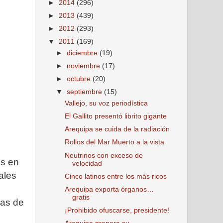
►
2014
(296)
►
2013
(439)
►
2012
(293)
▼
2011
(169)
►
diciembre
(19)
►
noviembre
(17)
►
octubre
(20)
▼
septiembre
(15)
Vallejo, su voz periodística
El Gallito presentó librito gigante
Arequipa se cuida de la radiación
Rollos del Mar Muerto a la vista
Neutrinos con exceso de
os en
velocidad
ales
Cinco latinos entre los más ricos
Arequipa exporta órganos…
gratis
das de
¡Prohibido ofuscarse, presidente!