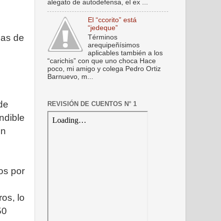
alegato de autodefensa, el ex ...
El “ccorito” está
“jedeque”
cas de
Términos
arequipeñísimos
aplicables también a los
“carichis” con que uno choca Hace
poco, mi amigo y colega Pedro Ortiz
Barnuevo, m...
de
REVISIÓN DE CUENTOS N° 1
ndible
en
os por
ros, lo
50