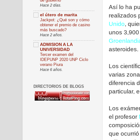
de gobierno
Hace 2 días.
Así lo ha p
realizados p
el útero de marita
Jackpot: ¿Qué son y cómo
Unido
, qui
obtener el premio de casino
más buscado?
unos 3,900
Hace 2 años.
Groenlandi
ADMISION A LA
asteroides.
UNIVERSIDAD
Tercer examen del
IDEPUNP 2020 UNP Ciclo
verano Piura
Los científ
Hace 6 años.
varias zona
diferencia 
DIRECTORIOS DE BLOGS
particular,
Los exámene
el profesor
composición 
que ocurrió