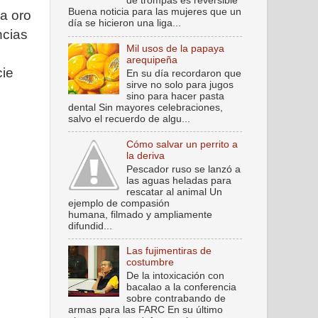
de trompas es reversible
Buena noticia para las mujeres que un
a oro
día se hicieron una liga...
ncias
Mil usos de la papaya
arequipeña
cie
En su día recordaron que
sirve no solo para jugos
sino para hacer pasta
dental Sin mayores celebraciones,
salvo el recuerdo de algu...
Cómo salvar un perrito a
la deriva
Pescador ruso se lanzó a
las aguas heladas para
rescatar al animal Un
ejemplo de compasión
humana, filmado y ampliamente
difundid...
Las fujimentiras de
costumbre
De la intoxicación con
bacalao a la conferencia
sobre contrabando de
armas para las FARC En su último