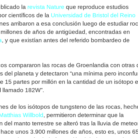
ublicado la
revista Nature
que reproduce estudios
or científicos de la
Universidad de Bristol del Reino
enes arribaron a esa conclusión luego de estudiar ro
 millones de años de antigüedad, encontradas en
a
, y que existían antes del referido bombardeo de
icos compararon las rocas de Groenlandia con otras 
s del planeta y detectaron “una mínima pero inconfu
de 15 partes por millón en la cantidad de un isótopo 
 el llamado 182W”.
s de los isótopos de tungsteno de las rocas, hech
Matthias Willbold
, permitieron determinar que la
del manto terrestre se alteró tras la lluvia de meteo
 hace unos 3.900 millones de años, esto es, unos 6