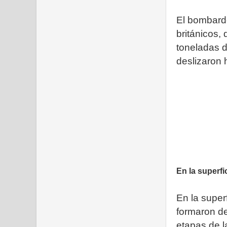
El bombarde
británicos,
toneladas de
deslizaron h
En la superf
En la super
formaron de
etapas de l