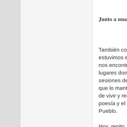
Junto a una
También co
estuvimos e
nos encont
lugares don
sesiones de
que lo mant
de vivir y r
poesía y el 
Pueblo.
Hoy, repito