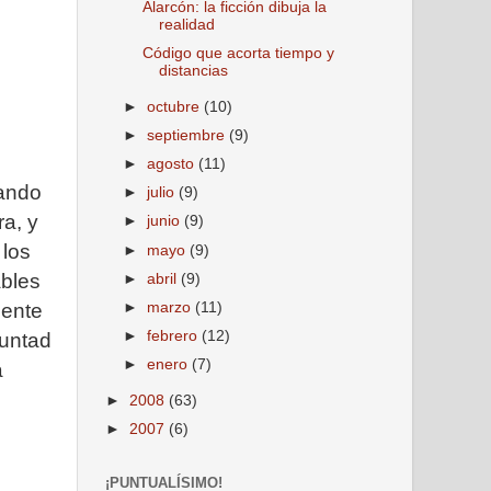
Alarcón: la ficción dibuja la
realidad
Código que acorta tiempo y
distancias
►
octubre
(10)
►
septiembre
(9)
►
agosto
(11)
uando
►
julio
(9)
ra, y
►
junio
(9)
 los
►
mayo
(9)
ables
►
abril
(9)
►
marzo
(11)
dente
►
febrero
(12)
luntad
►
enero
(7)
a
►
2008
(63)
►
2007
(6)
¡PUNTUALÍSIMO!