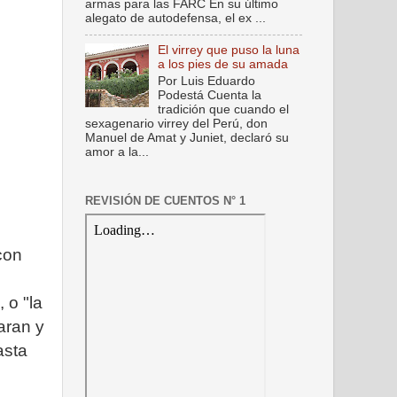
armas para las FARC En su último
alegato de autodefensa, el ex ...
El virrey que puso la luna
a los pies de su amada
Por Luis Eduardo
Podestá Cuenta la
tradición que cuando el
sexagenario virrey del Perú, don
Manuel de Amat y Juniet, declaró su
amor a la...
REVISIÓN DE CUENTOS N° 1
con
 o "la
taran y
asta