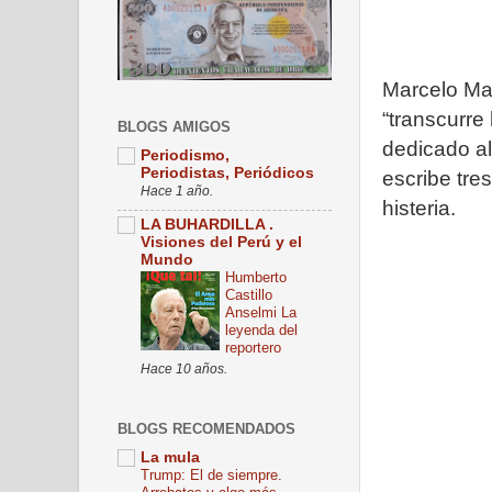
Marcelo Mar
“transcurre
BLOGS AMIGOS
dedicado al
Periodismo,
Periodistas, Periódicos
escribe tre
Hace 1 año.
histeria.
LA BUHARDILLA .
Visiones del Perú y el
Mundo
Humberto
Castillo
Anselmi La
leyenda del
reportero
Hace 10 años.
BLOGS RECOMENDADOS
La mula
Trump: El de siempre.