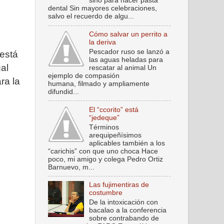
sino para hacer pasta
dental Sin mayores celebraciones,
salvo el recuerdo de algu...
Cómo salvar un perrito a
la deriva
Pescador ruso se lanzó a
 está
las aguas heladas para
ual
rescatar al animal Un
ejemplo de compasión
ra la
humana, filmado y ampliamente
difundid...
El “ccorito” está
“jedeque”
Términos
arequipeñísimos
aplicables también a los
“carichis” con que uno choca Hace
poco, mi amigo y colega Pedro Ortiz
Barnuevo, m...
Las fujimentiras de
costumbre
De la intoxicación con
bacalao a la conferencia
sobre contrabando de