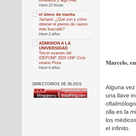
Arrebatos y algo más
Hace 22 horas.
el útero de marita
Jackpot: ¿Qué son y cómo
obtener el premio de casino
más buscado?
Hace 2 años.
ADMISION A LA
UNIVERSIDAD
Tercer examen del
IDEPUNP 2020 UNP Ciclo
Marcelo, en
verano Piura
Hace 6 años.
DIRECTORIOS DE BLOGS
Alguna vez 
una llave in
oftalmólogo
olla es la m
los médicos 
el infinito.