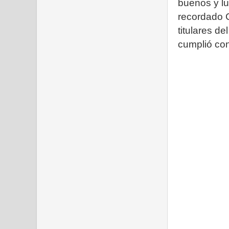
buenos y l
recordado C
titulares d
cumplió con