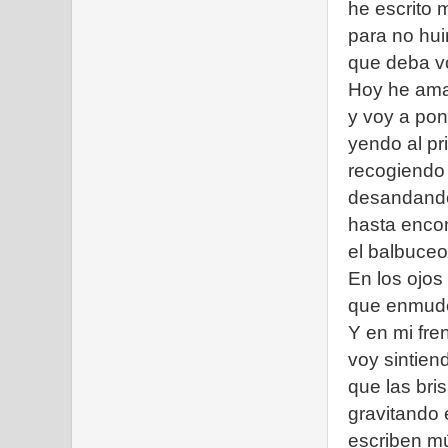
he escrito 
para no hui
que deba vo
Hoy he aman
y voy a pon
yendo al pr
recogiendo 
desandando
hasta encont
el balbuceo
En los ojos
que enmude
Y en mi fre
voy sintie
que las bris
gravitando 
escriben mú