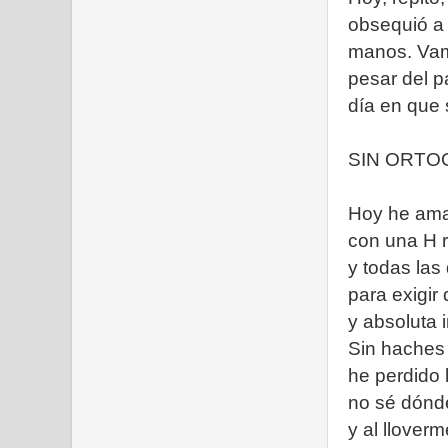
obsequió a 
manos. Vam
pesar del p
día en que 
SIN ORTO
Hoy he aman
con una H 
y todas las
para exigir
y absoluta 
Sin haches 
he perdido 
no sé dónd
y al llover