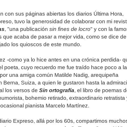
on con sus páginas abiertas los diarios Última Hora,
reso, tuvo la generosidad de colaborar con mi revis
as
, "una publicación
sin fines de locro
" y con la fam
 que acaba de pasar a mejor vida, como se dice de
jado los quioscos de este mundo.
ez -como ya lo hice antes en una crónica perdida- q
el poeta, cuyo recuerdo me fue traído hace poco a la
 por una amiga común Matilde Nadig, arequipeña
n Berna, Suiza, a quien le gustaron hasta la admirac
al los versos de
Sin ortografía
, el libro de poemas d
humorista, bohemio retirado, extraordinario retratista 
 ocasional pianista Marcelo Martínez.
 diario Expreso, allá por los 60s, compartimos mucho