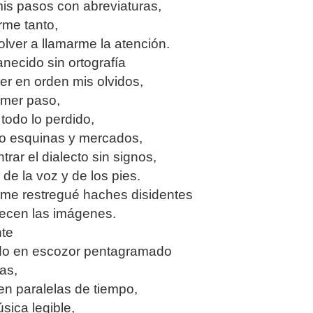
mis pasos con abreviaturas,
rme tanto,
lver a llamarme la atención.
ecido sin ortografía
er en orden mis olvidos,
imer paso,
todo lo perdido,
 esquinas y mercados,
rar el dialecto sin signos,
 de la voz y de los pies.
 me restregué haches disidentes
cen las imágenes.
nte
ndo en escozor pentagramado
as,
en paralelas de tiempo,
sica legible,