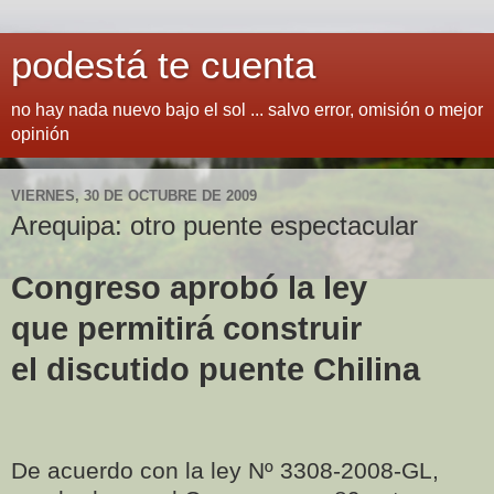
podestá te cuenta
no hay nada nuevo bajo el sol ... salvo error, omisión o mejor
opinión
VIERNES, 30 DE OCTUBRE DE 2009
Arequipa: otro puente espectacular
Congreso aprobó la ley
que permitirá construir
el discutido puente Chilina
De acuerdo con la ley Nº 3308-2008-GL,