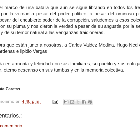
 el marco de una batalla que aún se sigue librando en todos los fr
, por la verdad a pesar del poder político, a pesar del ominoso p
a pesar del encubierto poder de la corrupción, saludemos a esos col
on su pluma y nos dieron la verdad a pesar de su angustia por la s
 y de su temor natural a las venganzas traicioneras.
a que están junto a nosotros, a Carlos Valdez Medina, Hugo Ned 
rdenas e Ilpidio Vargas
ida en armonía y felicidad con sus familiares, su pueblo y sus colega
n, eterno descanso en sus tumbas y en la memoria colectiva.
sta Caretas
nónimo
en
4:48 p.m.
ntarios.:
 comentario