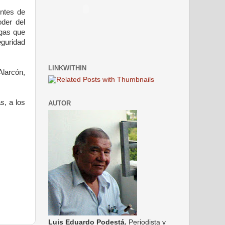
entes de
oder del
egas que
eguridad
LINKWITHIN
Alarcón,
s, a los
AUTOR
Luis Eduardo Podestá.
Periodista y