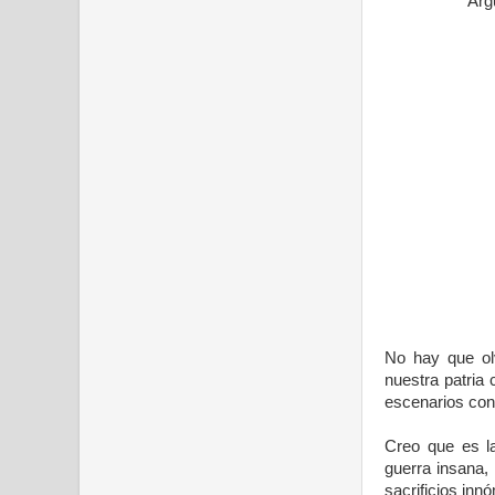
Arg
No hay que olv
nuestra patria
escenarios cont
Creo que es la
guerra insana, 
sacrificios in