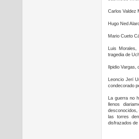
Carlos Valdez 
Hugo Ned Alarc
Mario Cueto Cá
Luis Morales,
tragedia de Uc
Ilpidio Vargas,
Leoncio Jerí U
condecorado po
La guerra no h
llenos diaria
desconocidos, 
las torres der
disfrazados de 