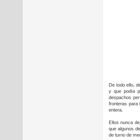
De todo ello, d
y que podía p
despachos peri
fronteras para
entera.
Ellos nunca dej
que algunos de
de turno de me