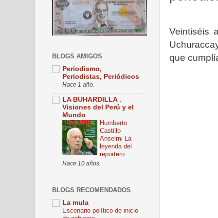
Veintiséis
Uchuraccay
BLOGS AMIGOS
que cumplí
Periodismo,
Periodistas, Periódicos
Hace 1 año.
LA BUHARDILLA .
Visiones del Perú y el
Mundo
Humberto
Castillo
Anselmi La
leyenda del
reportero
Hace 10 años.
BLOGS RECOMENDADOS
La mula
Escenario político de inicio