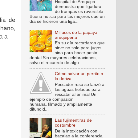
Hospital de Arequipa
demuestra que ligadura
de trompas es reversible
Buena noticia para las mujeres que un
dia de
día se hicieron una liga...
chano,
Mil usos de la papaya
a a
arequipeña
En su día recordaron que
sirve no solo para jugos
sino para hacer pasta
dental Sin mayores celebraciones,
salvo el recuerdo de algu...
Cómo salvar un perrito a
la deriva
Pescador ruso se lanzó a
las aguas heladas para
rescatar al animal Un
ejemplo de compasión
humana, filmado y ampliamente
difundid...
Las fujimentiras de
costumbre
De la intoxicación con
bacalao a la conferencia