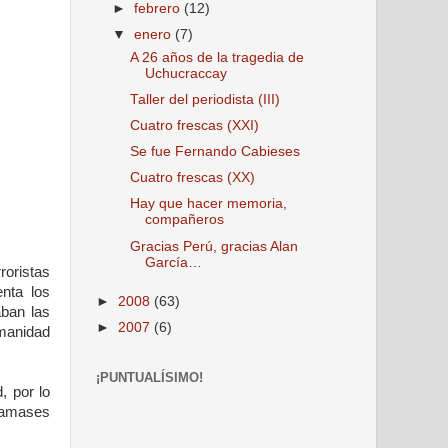
►
febrero
(12)
▼
enero
(7)
A 26 años de la tragedia de
Uchucraccay
Taller del periodista (III)
Cuatro frescas (XXI)
Se fue Fernando Cabieses
Cuatro frescas (XX)
Hay que hacer memoria,
compañeros
Gracias Perú, gracias Alan
García…
roristas
nta los
►
2008
(63)
aban las
►
2007
(6)
umanidad
¡PUNTUALÍSIMO!
, por lo
ndamases