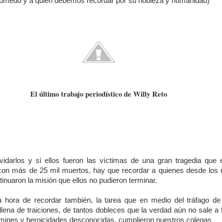
umedo y a quien debemos recordar por su nobleza y humanidad)
El último trabajo periodístico de Willy Reto
idarlos y si ellos fueron las víctimas de una gran tragedia que 
 con más de 25 mil muertos, hay que recordar a quienes desde lo
inuaron la misión que ellos no pudieron terminar.
 hora de recordar también, la tarea que en medio del tráfago de
llena de traiciones, de tantos dobleces que la verdad aún no sale a f
nómines y heroicidades desconocidas, cumplieron nuestros colegas