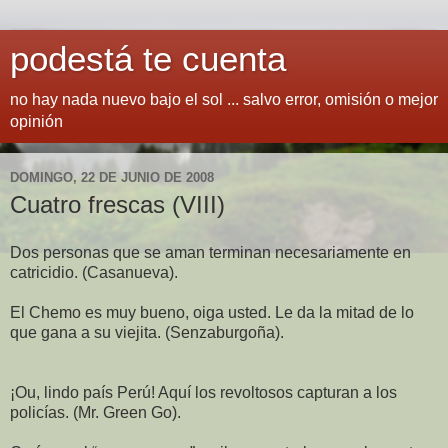
podestá te cuenta
no hay nada nuevo bajo el sol ... salvo error, omisión o mejor
opinión
DOMINGO, 22 DE JUNIO DE 2008
Cuatro frescas (VIII)
Dos personas que se aman terminan necesariamente en
catricidio. (Casanueva).
El Chemo es muy bueno, oiga usted. Le da la mitad de lo
que gana a su viejita. (Senzaburgoña).
¡Ou, lindo país Perú! Aquí los revoltosos capturan a los
policías. (Mr. Green Go).