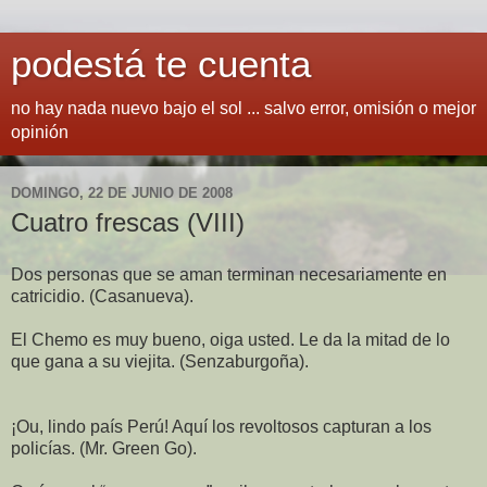
podestá te cuenta
no hay nada nuevo bajo el sol ... salvo error, omisión o mejor
opinión
DOMINGO, 22 DE JUNIO DE 2008
Cuatro frescas (VIII)
Dos personas que se aman terminan necesariamente en
catricidio. (Casanueva).
El Chemo es muy bueno, oiga usted. Le da la mitad de lo
que gana a su viejita. (Senzaburgoña).
¡Ou, lindo país Perú! Aquí los revoltosos capturan a los
policías. (Mr. Green Go).