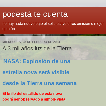
podestá te cuenta
no hay nada nuevo bajo el sol ... salvo error, omisión o mejor
opinión
MIÉRCOLES, 28 DE FEBRERO DE 2024
A 3 mil años luz de la Tierra
NASA: Explosión de una
estrella nova será visible
desde la Tierra una semana
El brillo del estallido de esta nova
podrá ser observado a simple vista