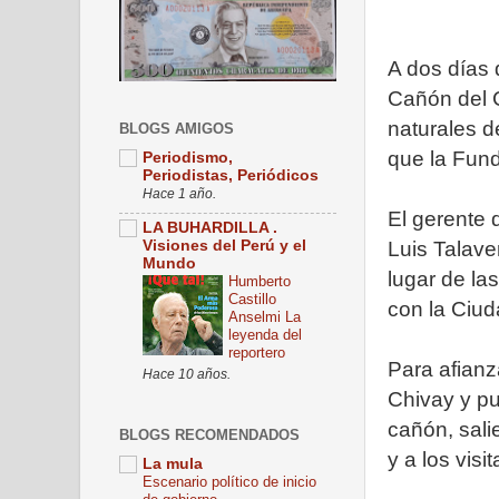
A dos días 
Cañón del C
naturales d
BLOGS AMIGOS
que la Fund
Periodismo,
Periodistas, Periódicos
Hace 1 año.
El gerente 
LA BUHARDILLA .
Luis Talave
Visiones del Perú y el
Mundo
lugar de la
Humberto
Castillo
con la Ciud
Anselmi La
leyenda del
reportero
Para afianz
Hace 10 años.
Chivay y pu
cañón, sali
BLOGS RECOMENDADOS
y a los visi
La mula
Escenario político de inicio