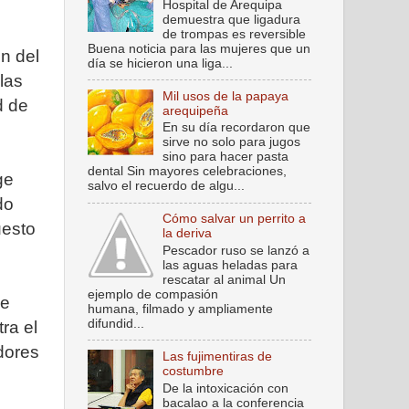
Hospital de Arequipa
demuestra que ligadura
de trompas es reversible
Buena noticia para las mujeres que un
ón del
día se hicieron una liga...
las
Mil usos de la papaya
d de
arequipeña
En su día recordaron que
sirve no solo para jugos
sino para hacer pasta
dental Sin mayores celebraciones,
ge
salvo el recuerdo de algu...
do
Cómo salvar un perrito a
uesto
la deriva
Pescador ruso se lanzó a
las aguas heladas para
rescatar al animal Un
ejemplo de compasión
de
humana, filmado y ampliamente
difundid...
ra el
adores
Las fujimentiras de
costumbre
De la intoxicación con
bacalao a la conferencia