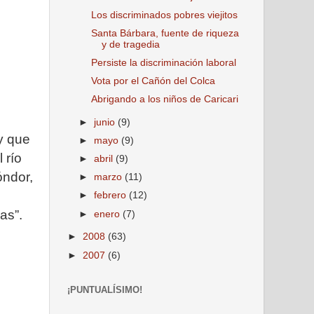
Los discriminados pobres viejitos
Santa Bárbara, fuente de riqueza
y de tragedia
Persiste la discriminación laboral
Vota por el Cañón del Colca
Abrigando a los niños de Caricari
►
junio
(9)
 y que
►
mayo
(9)
 río
►
abril
(9)
óndor,
►
marzo
(11)
►
febrero
(12)
as”.
►
enero
(7)
►
2008
(63)
►
2007
(6)
¡PUNTUALÍSIMO!