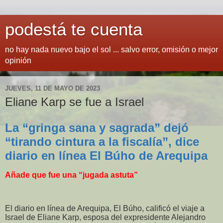
podestá te cuenta
no hay nada nuevo bajo el sol ... salvo error, omisión o mejor
opinión
JUEVES, 11 DE MAYO DE 2023
Eliane Karp se fue a Israel
La “gringa sana y sagrada” dejó
“tirando cintura a la fiscalía”, dice
diario en línea El Búho de Arequipa
Añade que fue una “jugada astuta”
El diario en línea de Arequipa, El Búho, calificó el viaje a
Israel de Eliane Karp, esposa del expresidente Alejandro