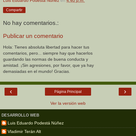
Luis Eduardo Podestá Núñez
en
4:40 p.m.
Compartir
No hay comentarios.:
Publicar un comentario
Hola: Tienes absoluta libertad para hacer tus
comentarios, pero... siempre hay que hacerlos
guardando las normas de buena conducta y
amistad. ¡Sin agresiones, por favor, que ya hay
demasiadas en el mundo! Gracias.
‹
›
Página Principal
Ver la versión web
DESARROLLO WEB
Luis Eduardo Podestá Núñez
Vladimir Terán Alt