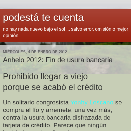
podestá te cuenta
no hay nada nuevo bajo el sol ... salvo error, omisión o mejor
opinión
MIÉRCOLES, 4 DE ENERO DE 2012
Anhelo 2012: Fin de usura bancaria
Prohibido llegar a viejo
porque se acabó el crédito
Un solitario congresista
Yonhy Lescano
se
compra el lío y arremete, una vez más,
contra la usura bancaria disfrazada de
tarjeta de crédito. Parece que ningún