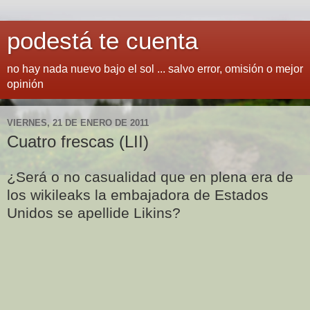
podestá te cuenta
no hay nada nuevo bajo el sol ... salvo error, omisión o mejor
opinión
VIERNES, 21 DE ENERO DE 2011
Cuatro frescas (LII)
¿Será o no casualidad que en plena era de
los wikileaks la embajadora de Estados
Unidos se apellide Likins?