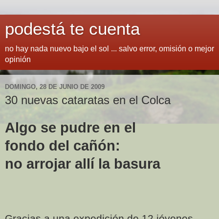
podestá te cuenta
no hay nada nuevo bajo el sol ... salvo error, omisión o mejor
opinión
DOMINGO, 28 DE JUNIO DE 2009
30 nuevas cataratas en el Colca
Algo se pudre en el
fondo del cañón:
no arrojar allí la basura
Gracias a una expedición de 12 jóvenes