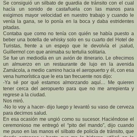
Se consiguió un silbato de guardia de tránsito con el cual
hacía un sonido de castañuela con las manos para
exigirnos mayor velocidad en nuestro trabajo y cuando le
venía la gana, se lo ponía en la boca y daba estridentes
pitadas.
Contaba que como no tenía con quién se había puesto a
beber una botella de whisky solo en su cuarto del Hotel de
Turistas, frente a un espejo que le devolvía el ¡salud,
Guillermo! con que animaba su tertulia solitaria.
Se fue un mediodía en un avión de itinerario. Le ofrecimos
un almuerzo en un restaurante de lujo en la avenida
Zamácola, a medio camino hacia el aeropuerto y él, con esa
vena humorística que le era tan frecuente nos dijo:
-Ya sé por qué estamos almorzando aquí… Me quieren
tener cerca del aeropuerto para que no me arrepienta y
regrese a la ciudad.
Nos miró.
-No lo voy a hacer- dijo luego y levantó su vaso de cerveza
para decirnos salud.
En esa ocasión me ungió como su sucesor. Haciéndose el
ceremonioso me entregó el “pito del mando”, dijo cuando
me puso en las manos el silbato de policía de tránsito, que