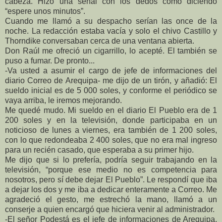
cabeza. Hizo una señal con los dedos como diciendo
“espere unos minutos”.
Cuando me llamó a su despacho serían las once de la
noche. La redacción estaba vacía y solo el chivo Castillo y
Thorndike conversaban cerca de una ventana abierta.
Don Raúl me ofreció un cigarrillo, lo acepté. El también se
puso a fumar. De pronto...
-Va usted a asumir el cargo de jefe de informaciones del
diario Correo de Arequipa- me dijo de un tirón, y añadió: El
sueldo inicial es de 5 000 soles, y conforme el periódico se
vaya arriba, le iremos mejorando.
Me quedé mudo. Mi sueldo en el diario El Pueblo era de 1
200 soles y en la televisión, donde participaba en un
noticioso de lunes a viernes, era también de 1 200 soles,
con lo que redondeaba 2 400 soles, que no era mal ingreso
para un recién casado, que esperaba a su primer hijo.
Me dijo que si lo prefería, podría seguir trabajando en la
televisión, “porque ese medio no es competencia para
nosotros, pero sí debe dejar El Pueblo”. Le respondí que iba
a dejar los dos y me iba a dedicar enteramente a Correo. Me
agradeció el gesto, me estrechó la mano, llamó a un
conserje a quien encargó que hiciera venir al administrador.
-El señor Podestá es el jefe de informaciones de Arequipa,