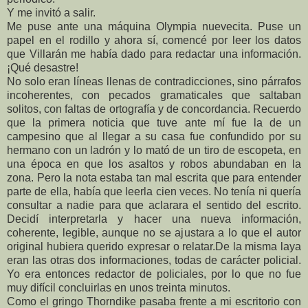
Y me invitó a salir.
Me puse ante una máquina Olympia nuevecita. Puse un
papel en el rodillo y ahora sí, comencé por leer los datos
que Villarán me había dado para redactar una información.
¡Qué desastre!
No solo eran líneas llenas de contradicciones, sino párrafos
incoherentes, con pecados gramaticales que saltaban
solitos, con faltas de ortografía y de concordancia. Recuerdo
que la primera noticia que tuve ante mí fue la de un
campesino que al llegar a su casa fue confundido por su
hermano con un ladrón y lo mató de un tiro de escopeta, en
una época en que los asaltos y robos abundaban en la
zona. Pero la nota estaba tan mal escrita que para entender
parte de ella, había que leerla cien veces. No tenía ni quería
consultar a nadie para que aclarara el sentido del escrito.
Decidí interpretarla y hacer una nueva información,
coherente, legible, aunque no se ajustara a lo que el autor
original hubiera querido expresar o relatar.De la misma laya
eran las otras dos informaciones, todas de carácter policial.
Yo era entonces redactor de policiales, por lo que no fue
muy difícil concluirlas en unos treinta minutos.
Como el gringo Thorndike pasaba frente a mi escritorio con