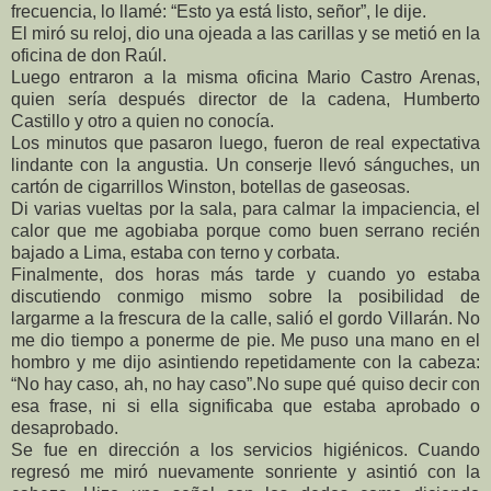
frecuencia, lo llamé: “Esto ya está listo, señor”, le dije.
El miró su reloj, dio una ojeada a las carillas y se metió en la
oficina de don Raúl.
Luego entraron a la misma oficina Mario Castro Arenas,
quien sería después director de la cadena, Humberto
Castillo y otro a quien no conocía.
Los minutos que pasaron luego, fueron de real expectativa
lindante con la angustia. Un conserje llevó sánguches, un
cartón de cigarrillos Winston, botellas de gaseosas.
Di varias vueltas por la sala, para calmar la impaciencia, el
calor que me agobiaba porque como buen serrano recién
bajado a Lima, estaba con terno y corbata.
Finalmente, dos horas más tarde y cuando yo estaba
discutiendo conmigo mismo sobre la posibilidad de
largarme a la frescura de la calle, salió el gordo Villarán. No
me dio tiempo a ponerme de pie. Me puso una mano en el
hombro y me dijo asintiendo repetidamente con la cabeza:
“No hay caso, ah, no hay caso”.No supe qué quiso decir con
esa frase, ni si ella significaba que estaba aprobado o
desaprobado.
Se fue en dirección a los servicios higiénicos. Cuando
regresó me miró nuevamente sonriente y asintió con la