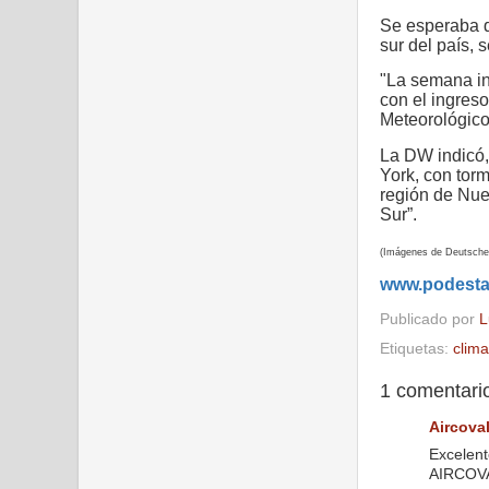
Se esperaba q
sur del país, 
"La semana in
con el ingreso
Meteorológic
La DW indicó, 
York, con torm
región de Nuev
Sur”.
(Imágenes de Deutsche W
www.podest
Publicado por
L
Etiquetas:
clima
1 comentari
Aircova
Excelent
AIRCOVAL