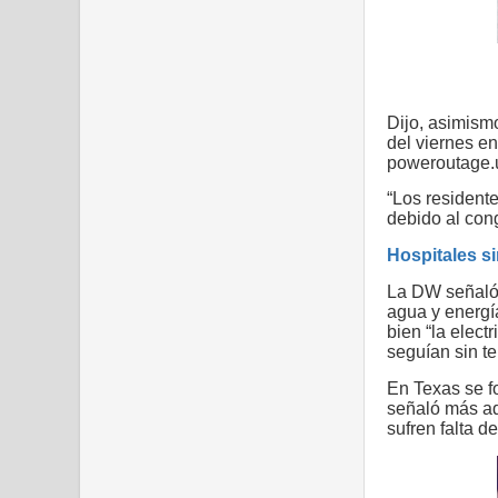
Estados ca
Dijo, asimism
del viernes en
poweroutage.u
“Los residente
debido al con
Hospitales s
La DW señaló e
agua y energía
bien “la elect
seguían sin te
En Texas se fo
señaló más ad
sufren falta d