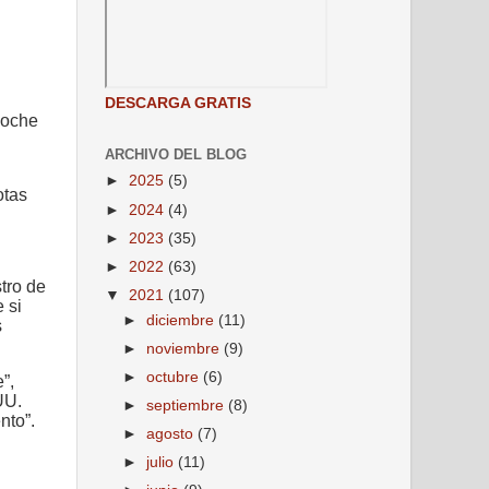
DESCARGA GRATIS
noche
ARCHIVO DEL BLOG
►
2025
(5)
otas
►
2024
(4)
►
2023
(35)
►
2022
(63)
tro de
▼
2021
(107)
 si
►
diciembre
(11)
s
►
noviembre
(9)
►
octubre
(6)
”,
UU.
►
septiembre
(8)
nto”.
►
agosto
(7)
►
julio
(11)