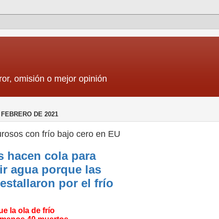
ror, omisión o mejor opinión
 FEBRERO DE 2021
rosos con frío bajo cero en EU
s hacen cola para
r agua porque las
estallaron por el frío
e la ola de frío