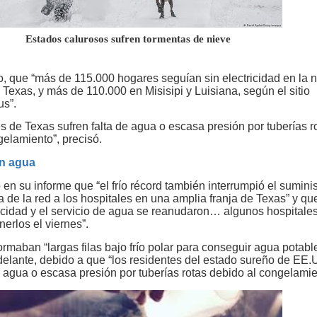
lurosos sufren tormentas de nieve
o, que “más de 115.000 hogares seguían sin electricidad en la 
 Texas, y más de 110.000 en Misisipi y Luisiana, según el sitio
s”.
s de Texas sufren falta de agua o escasa presión por tuberías r
gelamiento”, precisó.
in agua
n su informe que “el frío récord también interrumpió el suminis
 de la red a los hospitales en una amplia franja de Texas” y que
ricidad y el servicio de agua se reanudaron… algunos hospitale
nerlos el viernes”.
rmaban “largas filas bajo frío polar para conseguir agua potable
elante, debido a que “los residentes del estado sureño de EE.
e agua o escasa presión por tuberías rotas debido al congelamie