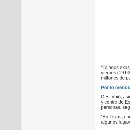
Obligados 
“Tejanos exas
viernes (19.02
millones de pe
Por lo menos
Describió, as
y centro de E
personas, seg
“En Texas, un
algunos lugar