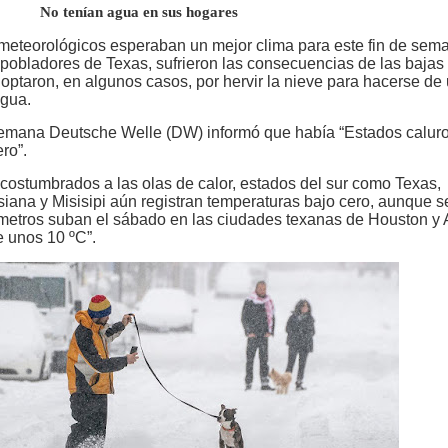
n agua en sus hogares
 meteorológicos esperaban un mejor clima para este fin de sem
 pobladores de Texas, sufrieron las consecuencias de las bajas
 optaron, en algunos casos, por hervir la nieve para hacerse de
agua.
emana Deutsche Welle (DW) informó que había “Estados calur
ero”.
costumbrados a las olas de calor, estados del sur como Texas,
siana y Misisipi aún registran temperaturas bajo cero, aunque s
metros suban el sábado en las ciudades texanas de Houston y A
 unos 10 ºC”.