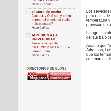
Peruano Universal
No tenía
Hace 23 horas.
Los servicios
el útero de marita
pero miles de
Jackpot: ¿Qué son y cómo
obtener el premio de casino
temperatura y
más buscado?
provisión de 
Hace 2 años.
La agencia al
ADMISION A LA
del sur bajo c
UNIVERSIDAD
Tercer examen del
Añadió que “a
IDEPUNP 2020 UNP Ciclo
Arkansas, Lui
verano Piura
que los termó
Hace 6 años.
con marcas de
DIRECTORIOS DE BLOGS