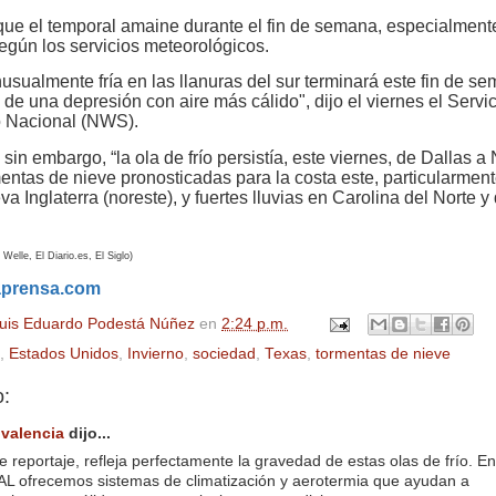
ue el temporal amaine durante el fin de semana, especialmente
según los servicios meteorológicos.
usualmente fría en las llanuras del sur terminará este fin de s
 de una depresión con aire más cálido", dijo el viernes el Servi
o Nacional (NWS).
sin embargo, “la ola de frío persistía, este viernes, de Dallas 
entas de nieve pronosticadas para la costa este, particularment
a Inglaterra (noreste), y fuertes lluvias en Carolina del Norte y 
elle, El Diario.es, El Siglo)
aprensa.com
uis Eduardo Podestá Núñez
en
2:24 p.m.
,
Estados Unidos
,
Invierno
,
sociedad
,
Texas
,
tormentas de nieve
o:
lvalencia
dijo...
e reportaje, refleja perfectamente la gravedad de estas olas de frío. En
 ofrecemos sistemas de climatización y aerotermia que ayudan a