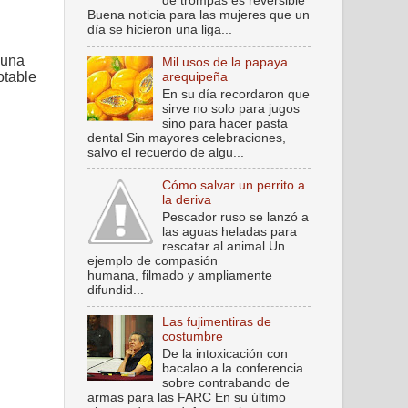
de trompas es reversible
Buena noticia para las mujeres que un
día se hicieron una liga...
 una
Mil usos de la papaya
otable
arequipeña
En su día recordaron que
sirve no solo para jugos
sino para hacer pasta
dental Sin mayores celebraciones,
salvo el recuerdo de algu...
Cómo salvar un perrito a
la deriva
Pescador ruso se lanzó a
las aguas heladas para
rescatar al animal Un
ejemplo de compasión
humana, filmado y ampliamente
difundid...
Las fujimentiras de
costumbre
De la intoxicación con
bacalao a la conferencia
sobre contrabando de
armas para las FARC En su último