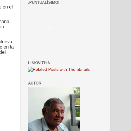
¡PUNTUALÍSIMO!
 en el
emana
cio
a Nueva
e en la
del
LINKWITHIN
AUTOR