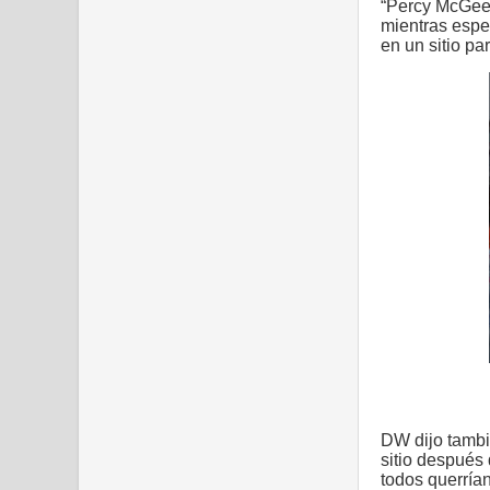
“Percy McGee, 
mientras espe
en un sitio pa
Se abaste
DW dijo tambi
sitio después 
todos querría