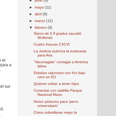
►
junio
(9)
►
mayo
(11)
►
abril
(8)
►
marzo
(12)
▼
febrero
(9)
Sismo de 5.9 grados sacudió
Mollendo
Cuatro frescas CXCVI
La Justicia autoriza la eutanasia
para Ana
 el
“Vacunagate” contagia a América
ejara a
latina
.
Estados calurosos con frío bajo
cero en EU
Quieren volver a tener hijos
el sur
Conectan con satélite Parque
Nacional Manu
Honor póstumo para ‘perro
universitario’
có.
Cómo sobrellevar mejor la