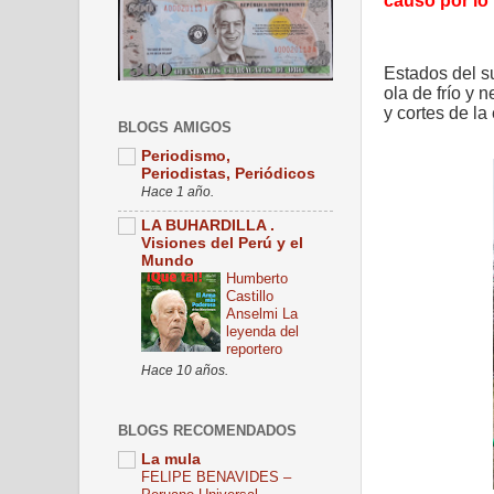
causó por lo
Estados del su
ola de frío y
y cortes de la 
BLOGS AMIGOS
Periodismo,
Periodistas, Periódicos
Hace 1 año.
LA BUHARDILLA .
Visiones del Perú y el
Mundo
Humberto
Castillo
Anselmi La
leyenda del
reportero
Hace 10 años.
BLOGS RECOMENDADOS
La mula
FELIPE BENAVIDES –