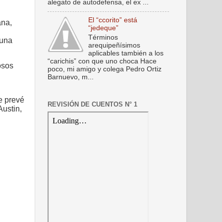
alegato de autodefensa, el ex ...
El “ccorito” está
ana,
“jedeque”
Términos
 una
arequipeñísimos
aplicables también a los
“carichis” con que uno choca Hace
osos
poco, mi amigo y colega Pedro Ortiz
Barnuevo, m...
e prevé
REVISIÓN DE CUENTOS N° 1
ustin,